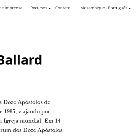
de Imprensa
Recursos
Contato
Mozambique
-
Português
Ballard
s Doze Apóstolos de
e 1985, viajando por
ma Igreja mundial. Em 14
uórum dos Doze Apóstolos.