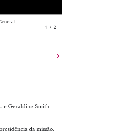
 General
1
/
2
R. e Geraldine Smith
presidência da missão.