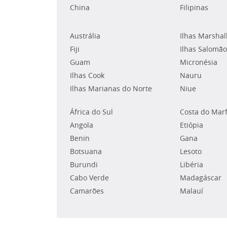
China
Filipinas
Austrália
Ilhas Marshal
Fiji
Ilhas Salomão
Guam
Micronésia
Ilhas Cook
Nauru
Ilhas Marianas do Norte
Niue
África do Sul
Costa do Mar
Angola
Etiópia
Benin
Gana
Botsuana
Lesoto
Burundi
Libéria
Cabo Verde
Madagáscar
Camarões
Malauí