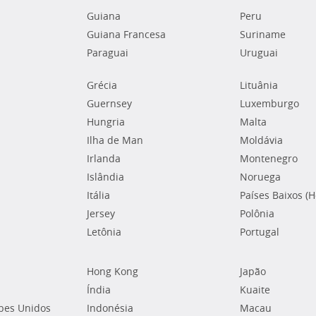
Guiana
Peru
Guiana Francesa
Suriname
Paraguai
Uruguai
Grécia
Lituânia
Guernsey
Luxemburgo
Hungria
Malta
Ilha de Man
Moldávia
Irlanda
Montenegro
Islândia
Noruega
Itália
Países Baixos (
Jersey
Polônia
Letônia
Portugal
Hong Kong
Japão
Índia
Kuaite
bes Unidos
Indonésia
Macau