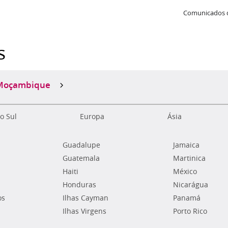
Comunicados 
s
Moçambique
o Sul
Europa
Ásia
Guadalupe
Jamaica
Guatemala
Martinica
Haiti
México
Honduras
Nicarágua
os
Ilhas Cayman
Panamá
Ilhas Virgens
Porto Rico