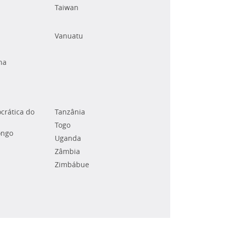
Taiwan
Vanuatu
na
crática do
Tanzânia
Togo
ongo
Uganda
Zâmbia
Zimbábue