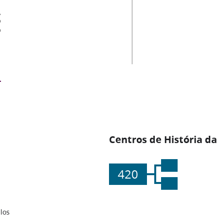
es
Centros de História da
420
los