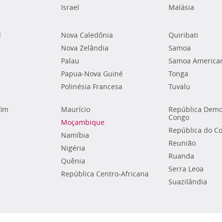
Israel
Malásia
l
Nova Caledônia
Quiribati
Nova Zelândia
Samoa
Palau
Samoa America
Papua-Nova Guiné
Tonga
Polinésia Francesa
Tuvalu
fim
Maurício
República Demo
Congo
Moçambique
República do C
Namíbia
Reunião
Nigéria
Ruanda
Quênia
Serra Leoa
República Centro-Africana
Suazilândia