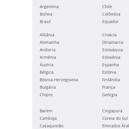
Argentina
Chile
Bolívia
Colômbia
Brasil
Equador
Albânia
Croácia
Alemanha
Dinamarca
Andorra
Eslováquia
Armênia
Eslovênia
Áustria
Espanha
Bélgica
Estônia
Bósnia-Herzegovina
Finlândia
Bulgária
França
Chipre
Geórgia
Barém
Cingapura
Camboja
Coreia do Sul
Cazaquistão
Emirados Ára