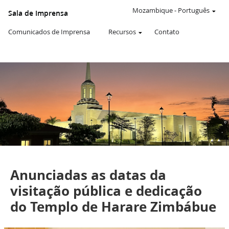
WEBSITE
OFICIAL
Mozambique
-
Português
Sala de Imprensa
DE
A
Comunicados de Imprensa
Recursos
Contato
IGREJA
DE
JESUS
CRISTO
DOS
SANTOS
DOS
ÚLTIMOS
DIAS
Comunicados da Imprensa
Anunciadas as datas da
visitação pública e dedicação
do Templo de Harare Zimbábue