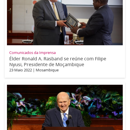
Comunicados da Imprensa
Élder Ronald A. Rasband se reúne com Filipe
Nyusi, Presidente de Moçambique
23 Maio 2022
|
Mosambique