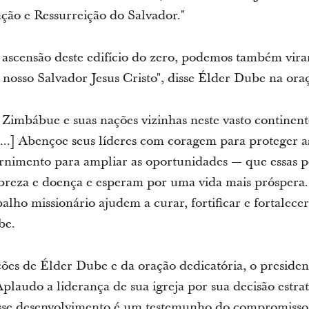
ção e Ressurreição do Salvador."
ascensão deste edifício do zero, podemos também virar
 nosso Salvador Jesus Cristo", disse Élder Dube na ora
Zimbábue e suas nações vizinhas neste vasto continen
...] Abençoe seus líderes com coragem para proteger as
ernimento para ampliar as oportunidades — que essas 
obreza e doença e esperam por uma vida mais próspera
alho missionário ajudem a curar, fortificar e fortalec
be.
ções de Élder Dube e da oração dedicatória, o presid
laudo a liderança de sua igreja por sua decisão estrat
se desenvolvimento é um testemunho do compromiss