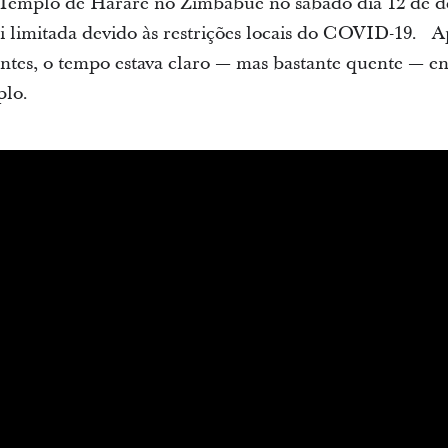
o Templo de Harare no Zimbábue no sábado dia 12 de 
i limitada devido às restrições locais do COVID-19. A
 antes, o tempo estava claro — mas bastante quente — e
plo.