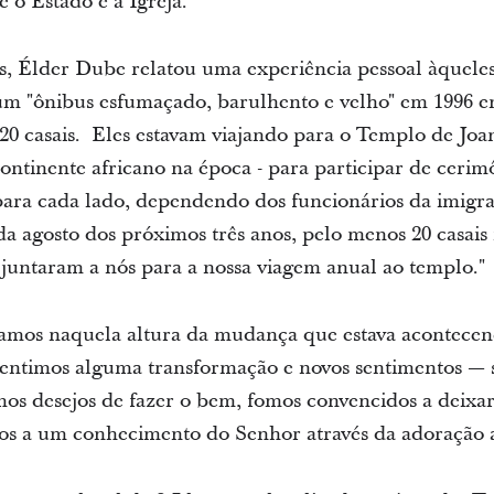
e o Estado e a Igreja."
, Élder Dube relatou uma experiência pessoal àqueles 
m "ônibus esfumaçado, barulhento e velho" em 1996 e
0 casais. Eles estavam viajando para o Templo de Joa
ontinente africano na época - para participar de cerim
para cada lado, dependendo dos funcionários da imigr
a agosto dos próximos três anos, pelo menos 20 casais
 juntaram a nós para a nossa viagem anual ao templo."
íamos naquela altura da mudança que estava acontece
sentimos alguma transformação e novos sentimentos — 
os desejos de fazer o bem, fomos convencidos a deixar
dos a um conhecimento do Senhor através da adoração 