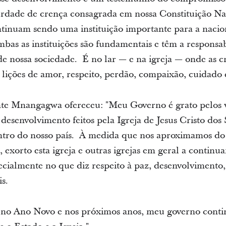
berdade de crença consagrada em nossa Constituição Naci
ntinuam sendo uma instituição importante para a naci
 Ambas as instituições são fundamentais e têm a responsa
de nossa sociedade. É no lar — e na igreja — onde as 
lições de amor, respeito, perdão, compaixão, cuidado e
nte Mnangagwa ofereceu: "Meu Governo é grato pelos v
 desenvolvimento feitos pela Igreja de Jesus Cristo dos
ntro do nosso país. À medida que nos aproximamos do f
xorto esta igreja e outras igrejas em geral a continua
ecialmente no que diz respeito à paz, desenvolvimen
s.
no Ano Novo e nos próximos anos, meu governo contin