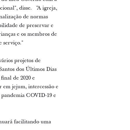
onal", disse. "A igreja,
onalização de normas
bilidade de preservar e
crianças e os membros de
 serviço."
ários projetos de
 Santos dos Últimos Dias
inal de 2020 e
r em jejum, intercessão e
to, pandemia COVID-19 e
uará facilitando uma