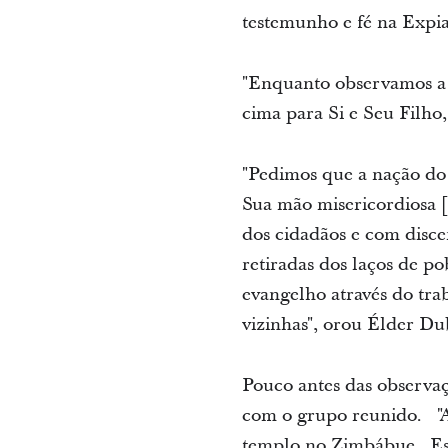
testemunho e fé na Expia
"Enquanto observamos a 
cima para Si e Seu Filho,
"Pedimos que a nação do 
Sua mão misericordiosa [
dos cidadãos e com disc
retiradas dos laços de p
evangelho através do trab
vizinhas", orou Élder Du
Pouco antes das observa
com o grupo reunido. "Ap
templo no Zimbábue. Es