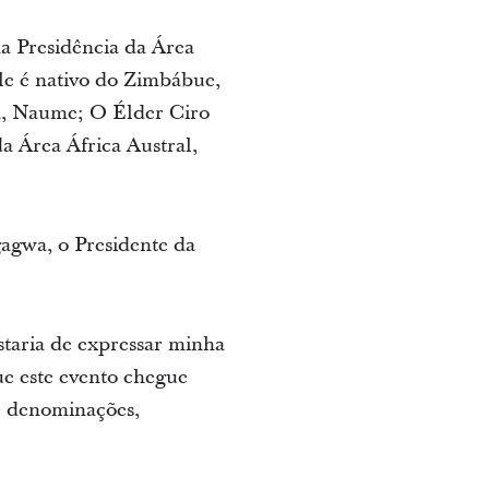
a Presidência da Área
Ele é nativo do Zimbábue,
a, Naume; O Élder Ciro
a Área África Austral,
gwa, o Presidente da
staria de expressar minha
ue este evento chegue
 e denominações,