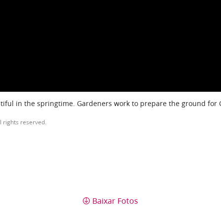
iful in the springtime. Gardeners work to prepare the ground for
l rights reserved.
Baixar Fotos