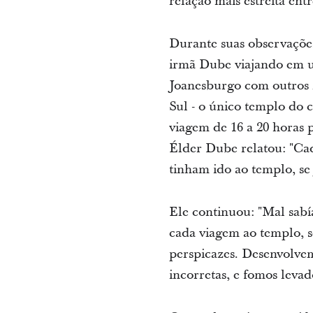
relação mais estreita entr
Durante suas observações
irmã Dube viajando em u
Joanesburgo com outros 2
Sul - o único templo do c
viagem de 16 a 20 horas 
Élder Dube relatou: "Cad
tinham ido ao templo, se
Ele continuou: "Mal sab
cada viagem ao templo, 
perspicazes. Desenvolvem
incorretas, e fomos leva