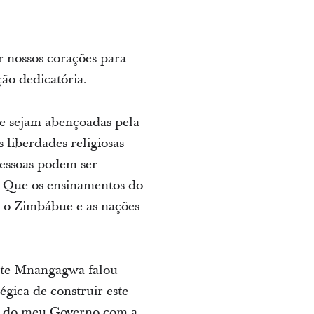
 nossos corações para
ção dedicatória.
te sejam abençoadas pela
 liberdades religiosas
pessoas podem ser
. Que os ensinamentos do
er o Zimbábue e as nações
ente Mnangagwa falou
égica de construir este
o do meu Governo com a