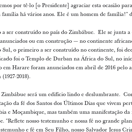
emos por tê-lo [o Presidente] agraciar esta ocasião pa
a família há vários anos. Ele é um homem de família!" 
 a ser construído no país do Zimbábue. Ele se junta a
ser anunciados ou em construção — no continente afric
 Sul, o primeiro a ser construído no continente, foi d
icado foi o Templo de Durban na África do Sul, no iní
o em Harare foram anunciados em abril de 2016 pelo a
 (1927-2018).
Zimbábue será um edifício lindo e deslumbrante. Co
ação da fé dos Santos dos Últimos Dias que vivem perto
bia e Moçambique, mas também uma manifestação da f
. "Reflete nosso testemunho e nossa fé no grande plano
testemunho e fé em Seu Filho, nosso Salvador Jesus Cris