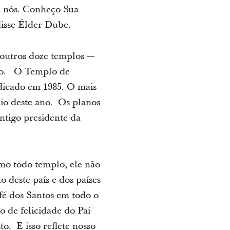
ra nós. Conheço Sua
disse Élder Dube.
 outros doze templos —
ano. O Templo de
edicado em 1985. O mais
cio deste ano. Os planos
ntigo presidente da
mo todo templo, ele não
 deste país e dos países
é dos Santos em todo o
 de felicidade do Pai
to. E isso reflete nosso