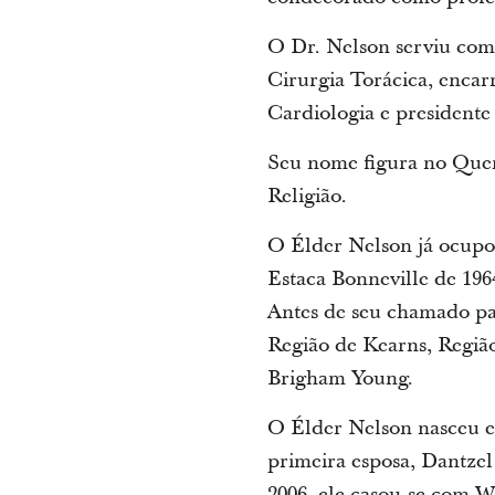
O Dr. Nelson serviu como
Cirurgia Torácica, enca
Cardiologia e president
Seu nome figura no Qu
Religião.
O Élder Nelson já ocupou
Estaca Bonneville de 196
Antes de seu chamado pa
Região de Kearns, Região
Brigham Young.
O Élder Nelson nasceu e
primeira esposa, Dantzel
2006, ele casou-se com 