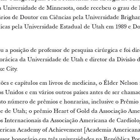
na Universidade de Minnesota, onde recebeu o grau de
ários de Doutor em Ciências pela Universidade Brigh
cas pela Universidade Estadual de Utah em 1989 e Do
u a posição de professor de pesquisa cirúrgica e foi d
orácica da Universidade de Utah e diretor da Divisão 
e City.
es e capítulos em livros de medicina, o Élder Nelson fe
dos Unidos e em vários outros países antes de ser cham
o número de prêmios e honrarias, inclusive o Prêmio
e de Utah; o prêmio Heart of Gold da Associação Ame
 Internacionais da Associação Americana de Cardiolo
merican Academy of Achievement [Academia Americana d
sor honorário em três universidades na República Po