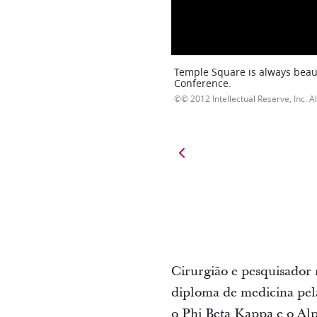
Temple Square is always beaut
Conference.
© 2012 Intellectual Reserve, Inc. Al
Cirurgião e pesquisador
diploma de medicina pela
o Phi Beta Kappa e o Al