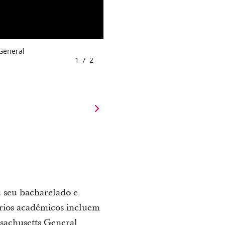
 General
1
/
2
u seu bacharelado e
ários acadêmicos incluem
sachusetts General