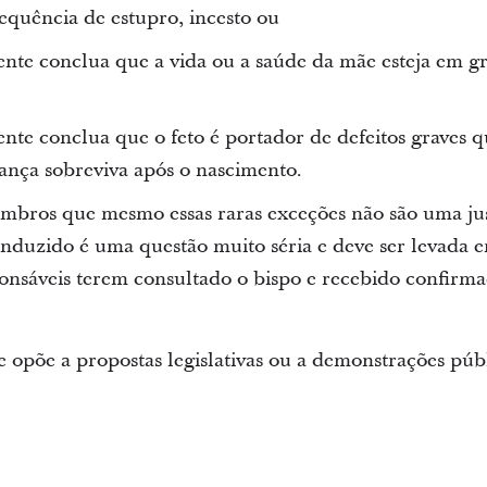
equência de estupro, incesto ou
e conclua que a vida ou a saúde da mãe esteja em gr
e conclua que o feto é portador de defeitos graves 
iança sobreviva após o nascimento.
embros que mesmo essas raras exceções não são uma jus
induzido é uma questão muito séria e deve ser levada
ponsáveis terem consultado o bispo e recebido confirm
e opõe a propostas legislativas ou a demonstrações púb