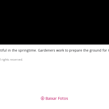
iful in the springtime. Gardeners work to prepare the ground for
l rights reserved.
Baixar Fotos