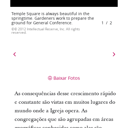
Temple Square is always beautiful in the
springtime. Gardeners work to prepare the
ground for General Conference.
1
/
2
© 2012 Intellectual Reserve, Inc. All rights
reserved.
Baixar Fotos
As consequências desse crescimento rápido
e constante são vistas em muitos lugares do
mundo onde a Igreja opera. As
congregações que são agrupadas em áreas
geográficas conhecidas como alas são