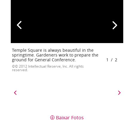
Temple Square is always beautiful in the
springtime. Gardeners work to prepare the
ground for General Conference.
1
/
2
© 2012 Intellectual Reserve, Inc. All rights
reserved.
Baixar Fotos