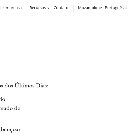
de Imprensa
Recursos
Contato
Mozambique
-
Português
os dos Últimos Dias:
do
amado de
 abençoar