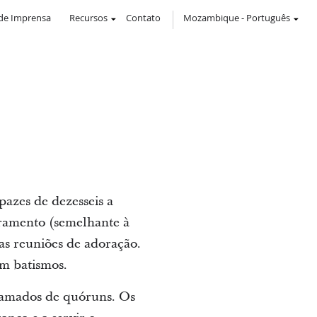
de Imprensa
Recursos
Contato
Mozambique
-
Português
azes de dezesseis a
cramento (semelhante à
as reuniões de adoração.
am batismos.
hamados de quóruns. Os