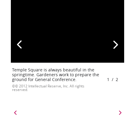
Temple Square is always beautiful in the
springtime. Gardeners work to prepare the
ground for General Conference.
1
/
2
© 2012 Intellectual Reserve, Inc. All rights
reserved.