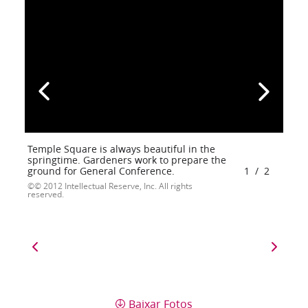
Temple Square is always beautiful in the
springtime. Gardeners work to prepare the
ground for General Conference.
1
/
2
© 2012 Intellectual Reserve, Inc. All rights
reserved.
Baixar Fotos