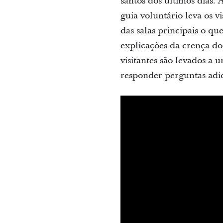
santos dos últimos dias.
guia voluntário leva os v
das salas principais o q
explicações da crença dos
visitantes são levados a 
responder perguntas adic