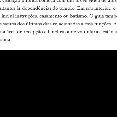
 A visitação pública começa com um breve vídeo de apr
isitantes às dependências do templo. Em seu interior, o
ue inclui instruções, casamento ou batismo. O guia tam
 santos dos últimos dias relacionadas a essa funções. Ao
uma área de recepção e lanches onde voluntários estão 
ionais.