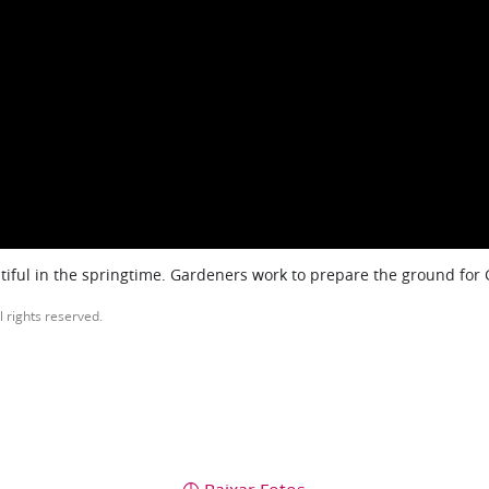
iful in the springtime. Gardeners work to prepare the ground for
l rights reserved.