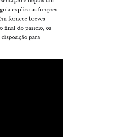
esentação e depois um
 guia explica as funções
bém fornece breves
 final do passeio, os
à disposição para