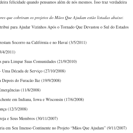
ira felicidade quando pensamos além de nós mesmos. Isso traz verdadeira
iores que cobriram os projetos do Mãos Que Ajudam estão listadas abaixo
:
ibui para Ajudar Vizinhos Após o Tornado Que Devastou o Sul do Estados
estam Socorro na Califórnia e no Havaí (3/5/2011)
3/4/2011)
s para Limpar Suas Comunidades (21/9/2010)
Uma Década de Serviço (27/10/2008)
Depois do Furacão Ike (19/9/2008)
mergências (11/8/2008)
hente em Indiana, Iowa e Wisconsin (17/6/2008)
nça (12/3/2008)
greja e Seus Membros (30/11/2007)
ria em Seu Imenso Continente no Projeto “Mãos Que Ajudam” (9/11/2007)