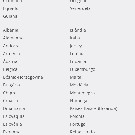
Colômbia
Uruguai
Equador
Venezuela
Guiana
Albânia
Islândia
Alemanha
Itália
Andorra
Jersey
Armênia
Letônia
Áustria
Lituânia
Bélgica
Luxemburgo
Bósnia-Herzegovina
Malta
Bulgária
Moldávia
Chipre
Montenegro
Croácia
Noruega
Dinamarca
Países Baixos (Holanda)
Eslováquia
Polônia
Eslovênia
Portugal
Espanha
Reino Unido