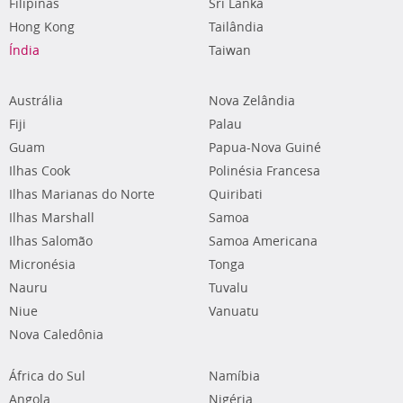
Filipinas
Sri Lanka
Hong Kong
Tailândia
Índia
Taiwan
Austrália
Nova Zelândia
Fiji
Palau
Guam
Papua-Nova Guiné
Ilhas Cook
Polinésia Francesa
Ilhas Marianas do Norte
Quiribati
Ilhas Marshall
Samoa
Ilhas Salomão
Samoa Americana
Micronésia
Tonga
Nauru
Tuvalu
Niue
Vanuatu
Nova Caledônia
África do Sul
Namíbia
Angola
Nigéria