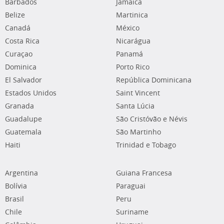
Barbados
Jamaica
Belize
Martinica
Canadá
México
Costa Rica
Nicarágua
Curaçao
Panamá
Dominica
Porto Rico
El Salvador
República Dominicana
Estados Unidos
Saint Vincent
Granada
Santa Lúcia
Guadalupe
São Cristóvão e Névis
Guatemala
São Martinho
Haiti
Trinidad e Tobago
Argentina
Guiana Francesa
Bolívia
Paraguai
Brasil
Peru
Chile
Suriname