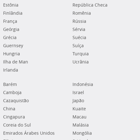
Estônia
República Checa
Finlândia
Romênia
França
Rússia
Geórgia
Sérvia
Grécia
Suécia
Guernsey
Suíça
Hungria
Turquia
Ilha de Man
Ucrânia
Irlanda
Barém
Indonésia
Camboja
Israel
Cazaquistão
Japão
China
Kuaite
Cingapura
Macau
Coreia do Sul
Malásia
Emirados Árabes Unidos
Mongólia