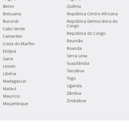
Benin
Quênia
Botsuana
República Centro-Africana
Burundi
República Democrática do
Congo
Cabo Verde
República do Congo
Camarões
Reunião
Costa do Marfim
Ruanda
Etiópia
Serra Leoa
Gana
Suazilândia
Lesoto
Tanzânia
Libéria
Togo
Madagáscar
Uganda
Malauí
Zâmbia
Maurício
Zimbábue
Moçambique