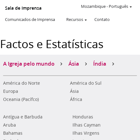
Mozambique
-
Português
Sala de Imprensa
Comunicados de Imprensa
Recursos
Contato
Factos e Estatísticas
A Igreja pelo mundo
Ásia
Índia
América do Norte
América do Sul
Europa
Ásia
Oceania (Pacífco)
África
Antígua e Barbuda
Honduras
Aruba
Ilhas Cayman
Bahamas
Ilhas Virgens