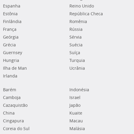
Espanha
Reino Unido
Estônia
República Checa
Finlândia
Romênia
França
Rússia
Geórgia
Sérvia
Grécia
Suécia
Guernsey
Suíça
Hungria
Turquia
Ilha de Man
Ucrânia
Irlanda
Barém
Indonésia
Camboja
Israel
Cazaquistão
Japão
China
Kuaite
Cingapura
Macau
Coreia do Sul
Malásia