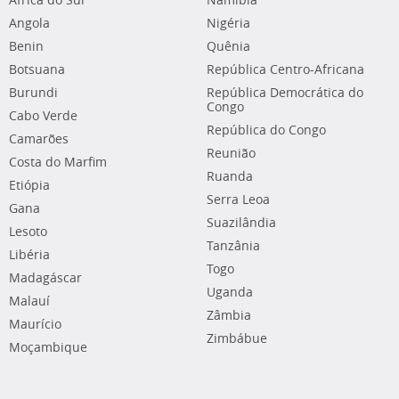
África do Sul
Namíbia
Angola
Nigéria
Benin
Quênia
Botsuana
República Centro-Africana
Burundi
República Democrática do
Congo
Cabo Verde
República do Congo
Camarões
Reunião
Costa do Marfim
Ruanda
Etiópia
Serra Leoa
Gana
Suazilândia
Lesoto
Tanzânia
Libéria
Togo
Madagáscar
Uganda
Malauí
Zâmbia
Maurício
Zimbábue
Moçambique