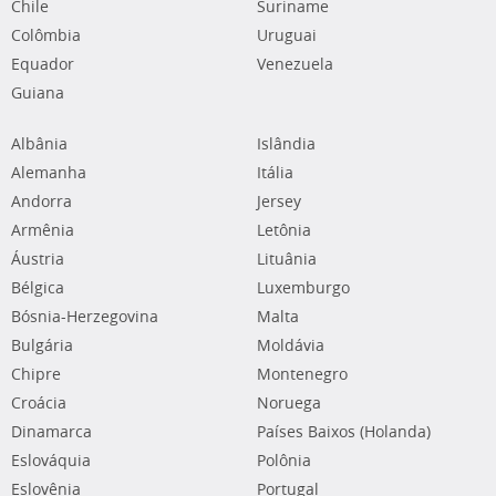
Chile
Suriname
Colômbia
Uruguai
Equador
Venezuela
Guiana
Albânia
Islândia
Alemanha
Itália
Andorra
Jersey
Armênia
Letônia
Áustria
Lituânia
Bélgica
Luxemburgo
Bósnia-Herzegovina
Malta
Bulgária
Moldávia
Chipre
Montenegro
Croácia
Noruega
Dinamarca
Países Baixos (Holanda)
Eslováquia
Polônia
Eslovênia
Portugal