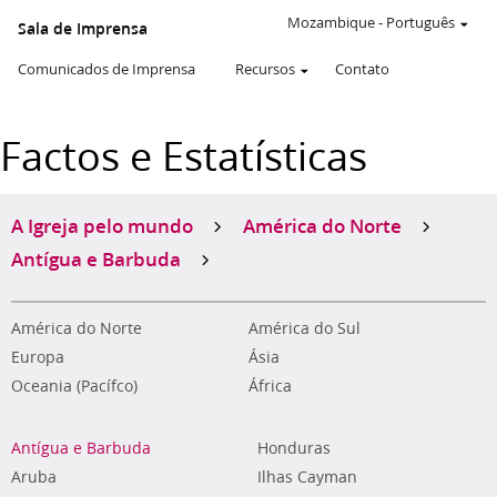
Mozambique
-
Português
Sala de Imprensa
Comunicados de Imprensa
Recursos
Contato
Factos e Estatísticas
A Igreja pelo mundo
América do Norte
Antígua e Barbuda
América do Norte
América do Sul
Europa
Ásia
Oceania (Pacífco)
África
Antígua e Barbuda
Honduras
Aruba
Ilhas Cayman