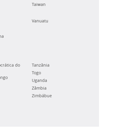
Taiwan
Vanuatu
na
crática do
Tanzânia
Togo
ongo
Uganda
Zâmbia
Zimbábue