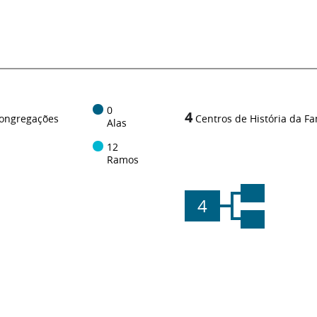
0
4
ongregações
Centros de História da Fa
Alas
12
Ramos
4