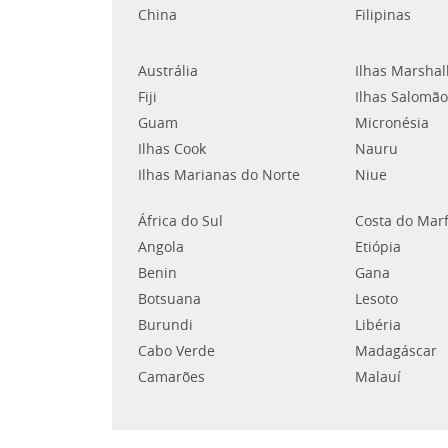
China
Filipinas
Austrália
Ilhas Marshal
Fiji
Ilhas Salomão
Guam
Micronésia
Ilhas Cook
Nauru
Ilhas Marianas do Norte
Niue
África do Sul
Costa do Mar
Angola
Etiópia
Benin
Gana
Botsuana
Lesoto
Burundi
Libéria
Cabo Verde
Madagáscar
Camarões
Malauí