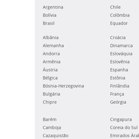
Argentina
Chile
Bolívia
Colômbia
Brasil
Equador
Albânia
Croácia
Alemanha
Dinamarca
Andorra
Eslováquia
Armênia
Eslovênia
Áustria
Espanha
Bélgica
Estônia
Bósnia-Herzegovina
Finlândia
Bulgária
França
Chipre
Geórgia
Barém
Cingapura
Camboja
Coreia do Sul
Cazaquistão
Emirados Ára