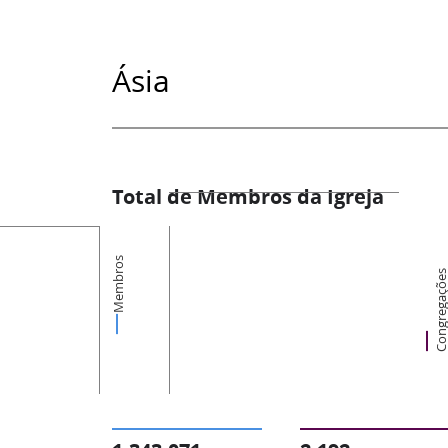
Ásia
Total de Membros da Igreja
Membros
Congregaçõ