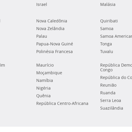
Israel
Malásia
l
Nova Caledônia
Quiribati
Nova Zelândia
Samoa
Palau
Samoa America
Papua-Nova Guiné
Tonga
Polinésia Francesa
Tuvalu
fim
Maurício
República Demo
Congo
Moçambique
República do C
Namíbia
Reunião
Nigéria
Ruanda
Quênia
Serra Leoa
República Centro-Africana
Suazilândia