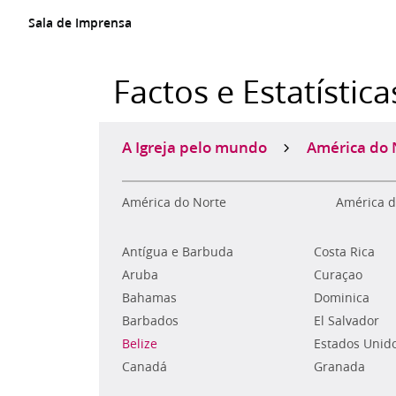
Sala de Imprensa
Factos e Estatística
A Igreja pelo mundo
América do 
América do Norte
América d
Antígua e Barbuda
Costa Rica
Aruba
Curaçao
Bahamas
Dominica
Barbados
El Salvador
Belize
Estados Unid
Canadá
Granada