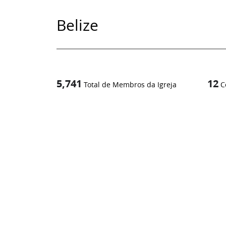
Belize
5,741
12
Total de Membros da Igreja
C
1
/