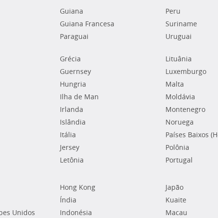
Guiana
Peru
Guiana Francesa
Suriname
Paraguai
Uruguai
Grécia
Lituânia
Guernsey
Luxemburgo
Hungria
Malta
Ilha de Man
Moldávia
Irlanda
Montenegro
Islândia
Noruega
Itália
Países Baixos (
Jersey
Polônia
Letônia
Portugal
Hong Kong
Japão
Índia
Kuaite
bes Unidos
Indonésia
Macau