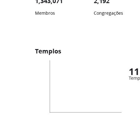
1,343,071
2,192
Membros
Congregações
Templos
11
Temp