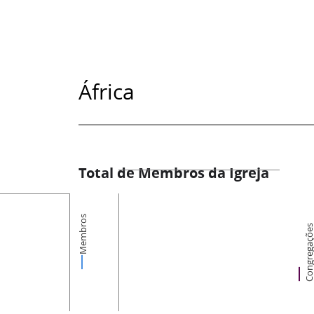
África
Total de Membros da Igreja
Membros
Congregaçõ