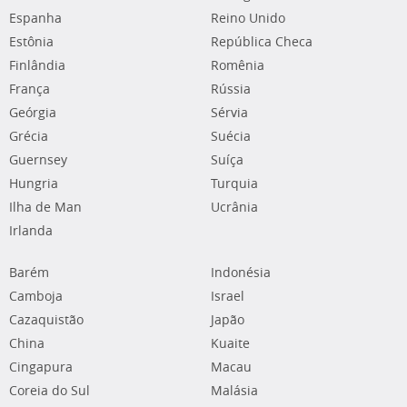
Espanha
Reino Unido
Estônia
República Checa
Finlândia
Romênia
França
Rússia
Geórgia
Sérvia
Grécia
Suécia
Guernsey
Suíça
Hungria
Turquia
Ilha de Man
Ucrânia
Irlanda
Barém
Indonésia
Camboja
Israel
Cazaquistão
Japão
China
Kuaite
Cingapura
Macau
Coreia do Sul
Malásia