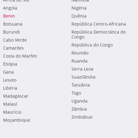
África do Sul
Namíbia
Angola
Nigéria
Benin
Quênia
Botsuana
República Centro-Africana
Burundi
República Democrática do
Congo
Cabo Verde
República do Congo
Camarões
Reunião
Costa do Marfim
Ruanda
Etiópia
Serra Leoa
Gana
Suazilândia
Lesoto
Tanzânia
Libéria
Togo
Madagáscar
Uganda
Malauí
Zâmbia
Maurício
Zimbábue
Moçambique