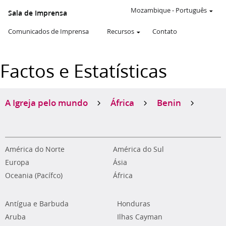
Mozambique
-
Português
Sala de Imprensa
Comunicados de Imprensa
Recursos
Contato
Factos e Estatísticas
A Igreja pelo mundo
África
Benin
América do Norte
América do Sul
Europa
Ásia
Oceania (Pacífco)
África
Antígua e Barbuda
Honduras
Aruba
Ilhas Cayman