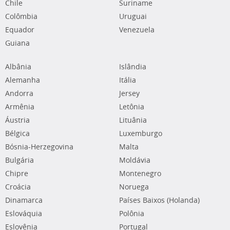
Chile
Suriname
Colômbia
Uruguai
Equador
Venezuela
Guiana
Albânia
Islândia
Alemanha
Itália
Andorra
Jersey
Armênia
Letônia
Áustria
Lituânia
Bélgica
Luxemburgo
Bósnia-Herzegovina
Malta
Bulgária
Moldávia
Chipre
Montenegro
Croácia
Noruega
Dinamarca
Países Baixos (Holanda)
Eslováquia
Polônia
Eslovênia
Portugal