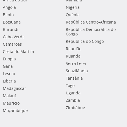
África do Sul
Namíbia
Angola
Nigéria
Benin
Quênia
Botsuana
República Centro-Africana
Burundi
República Democrática do
Congo
Cabo Verde
República do Congo
Camarões
Reunião
Costa do Marfim
Ruanda
Etiópia
Serra Leoa
Gana
Suazilândia
Lesoto
Tanzânia
Libéria
Togo
Madagáscar
Uganda
Malauí
Zâmbia
Maurício
Zimbábue
Moçambique