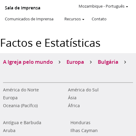
Mozambique
-
Português
Sala de Imprensa
Comunicados de Imprensa
Recursos
Contato
Factos e Estatísticas
A Igreja pelo mundo
Europa
Bulgária
América do Norte
América do Sul
Europa
Ásia
Oceania (Pacífco)
África
Antígua e Barbuda
Honduras
Aruba
Ilhas Cayman