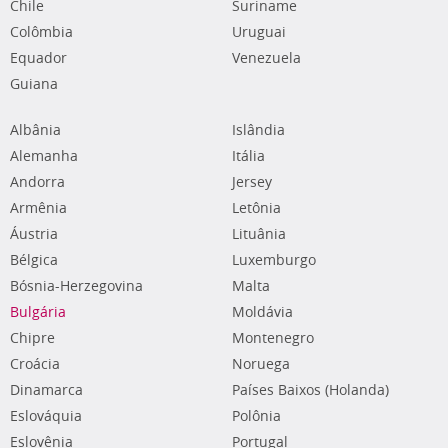
Chile
Suriname
Colômbia
Uruguai
Equador
Venezuela
Guiana
Albânia
Islândia
Alemanha
Itália
Andorra
Jersey
Armênia
Letônia
Áustria
Lituânia
Bélgica
Luxemburgo
Bósnia-Herzegovina
Malta
Bulgária
Moldávia
Chipre
Montenegro
Croácia
Noruega
Dinamarca
Países Baixos (Holanda)
Eslováquia
Polônia
Eslovênia
Portugal