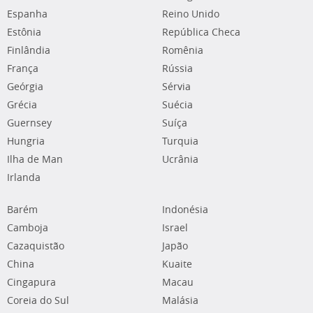
Espanha
Reino Unido
Estônia
República Checa
Finlândia
Romênia
França
Rússia
Geórgia
Sérvia
Grécia
Suécia
Guernsey
Suíça
Hungria
Turquia
Ilha de Man
Ucrânia
Irlanda
Barém
Indonésia
Camboja
Israel
Cazaquistão
Japão
China
Kuaite
Cingapura
Macau
Coreia do Sul
Malásia