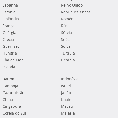
Espanha
Reino Unido
Estônia
República Checa
Finlândia
Romênia
França
Rússia
Geórgia
Sérvia
Grécia
Suécia
Guernsey
Suíça
Hungria
Turquia
Ilha de Man
Ucrânia
Irlanda
Barém
Indonésia
Camboja
Israel
Cazaquistão
Japão
China
Kuaite
Cingapura
Macau
Coreia do Sul
Malásia