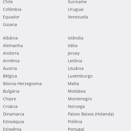
Chile
Suriname
Colômbia
Uruguai
Equador
Venezuela
Guiana
Albânia
Islândia
Alemanha
Itália
Andorra
Jersey
Armênia
Letônia
Áustria
Lituânia
Bélgica
Luxemburgo
Bósnia-Herzegovina
Malta
Bulgária
Moldávia
Chipre
Montenegro
Croácia
Noruega
Dinamarca
Países Baixos (Holanda)
Eslováquia
Polônia
Eslovênia
Portugal