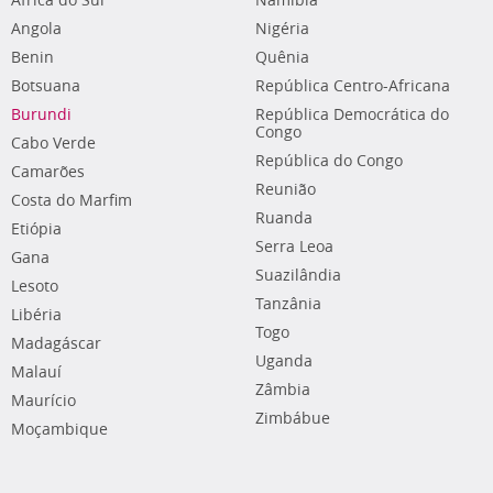
África do Sul
Namíbia
Angola
Nigéria
Benin
Quênia
Botsuana
República Centro-Africana
Burundi
República Democrática do
Congo
Cabo Verde
República do Congo
Camarões
Reunião
Costa do Marfim
Ruanda
Etiópia
Serra Leoa
Gana
Suazilândia
Lesoto
Tanzânia
Libéria
Togo
Madagáscar
Uganda
Malauí
Zâmbia
Maurício
Zimbábue
Moçambique