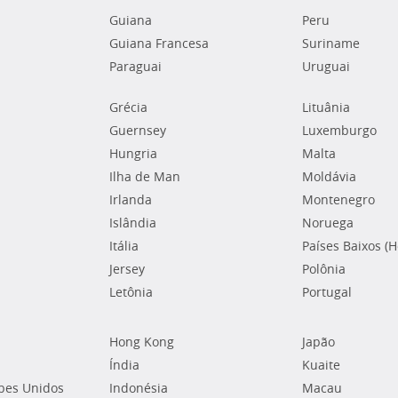
Guiana
Peru
Guiana Francesa
Suriname
Paraguai
Uruguai
Grécia
Lituânia
Guernsey
Luxemburgo
Hungria
Malta
Ilha de Man
Moldávia
Irlanda
Montenegro
Islândia
Noruega
Itália
Países Baixos (
Jersey
Polônia
Letônia
Portugal
Hong Kong
Japão
Índia
Kuaite
bes Unidos
Indonésia
Macau