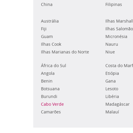
China
Filipinas
Austrália
Ilhas Marshal
Fiji
Ilhas Salomão
Guam
Micronésia
Ilhas Cook
Nauru
Ilhas Marianas do Norte
Niue
África do Sul
Costa do Mar
Angola
Etiópia
Benin
Gana
Botsuana
Lesoto
Burundi
Libéria
Cabo Verde
Madagáscar
Camarões
Malauí