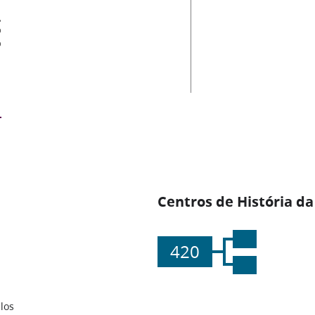
es
Centros de História da
420
los