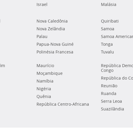
Israel
Malásia
l
Nova Caledônia
Quiribati
Nova Zelândia
Samoa
Palau
Samoa America
Papua-Nova Guiné
Tonga
Polinésia Francesa
Tuvalu
fim
Maurício
República Demo
Congo
Moçambique
República do C
Namíbia
Reunião
Nigéria
Ruanda
Quênia
Serra Leoa
República Centro-Africana
Suazilândia