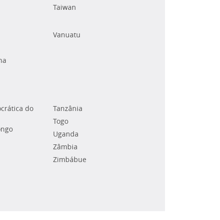
Taiwan
Vanuatu
na
crática do
Tanzânia
Togo
ongo
Uganda
Zâmbia
Zimbábue