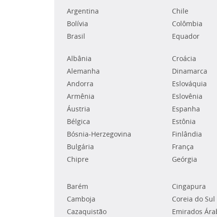
Argentina
Chile
Bolívia
Colômbia
Brasil
Equador
Albânia
Croácia
Alemanha
Dinamarca
Andorra
Eslováquia
Armênia
Eslovênia
Áustria
Espanha
Bélgica
Estônia
Bósnia-Herzegovina
Finlândia
Bulgária
França
Chipre
Geórgia
Barém
Cingapura
Camboja
Coreia do Sul
Cazaquistão
Emirados Ára