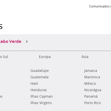
Comunicados 
s
Cabo Verde
o Sul
Europa
Ásia
Guadalupe
Jamaica
Guatemala
Martinica
Haiti
México
Honduras
Nicarágua
os
Ilhas Cayman
Panamá
Ilhas Virgens
Porto Rico