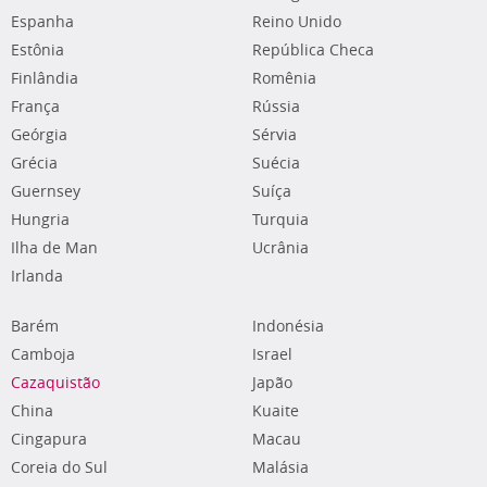
Espanha
Reino Unido
Estônia
República Checa
Finlândia
Romênia
França
Rússia
Geórgia
Sérvia
Grécia
Suécia
Guernsey
Suíça
Hungria
Turquia
Ilha de Man
Ucrânia
Irlanda
Barém
Indonésia
Camboja
Israel
Cazaquistão
Japão
China
Kuaite
Cingapura
Macau
Coreia do Sul
Malásia