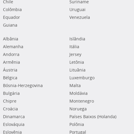
Chile
Suriname
Colômbia
Uruguai
Equador
Venezuela
Guiana
Albânia
Islândia
Alemanha
Itália
Andorra
Jersey
Armênia
Letônia
Áustria
Lituânia
Bélgica
Luxemburgo
Bósnia-Herzegovina
Malta
Bulgária
Moldávia
Chipre
Montenegro
Croácia
Noruega
Dinamarca
Países Baixos (Holanda)
Eslováquia
Polônia
Eslovênia
Portugal