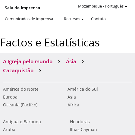
Mozambique
-
Português
Sala de Imprensa
Comunicados de Imprensa
Recursos
Contato
Factos e Estatísticas
A Igreja pelo mundo
Ásia
Cazaquistão
América do Norte
América do Sul
Europa
Ásia
Oceania (Pacífco)
África
Antígua e Barbuda
Honduras
Aruba
Ilhas Cayman