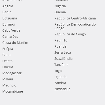
África do Sul
Namíbia
Angola
Nigéria
Benin
Quênia
Botsuana
República Centro-Africana
Burundi
República Democrática do
Congo
Cabo Verde
República do Congo
Camarões
Reunião
Costa do Marfim
Ruanda
Etiópia
Serra Leoa
Gana
Suazilândia
Lesoto
Tanzânia
Libéria
Togo
Madagáscar
Uganda
Malauí
Zâmbia
Maurício
Zimbábue
Moçambique