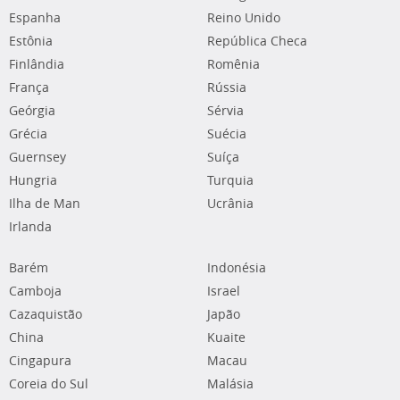
Espanha
Reino Unido
Estônia
República Checa
Finlândia
Romênia
França
Rússia
Geórgia
Sérvia
Grécia
Suécia
Guernsey
Suíça
Hungria
Turquia
Ilha de Man
Ucrânia
Irlanda
Barém
Indonésia
Camboja
Israel
Cazaquistão
Japão
China
Kuaite
Cingapura
Macau
Coreia do Sul
Malásia