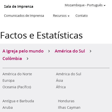
Mozambique
-
Português
Sala de Imprensa
Comunicados de Imprensa
Recursos
Contato
Factos e Estatísticas
A Igreja pelo mundo
América do Sul
Colômbia
América do Norte
América do Sul
Europa
Ásia
Oceania (Pacífco)
África
Antígua e Barbuda
Honduras
Aruba
Ilhas Cayman