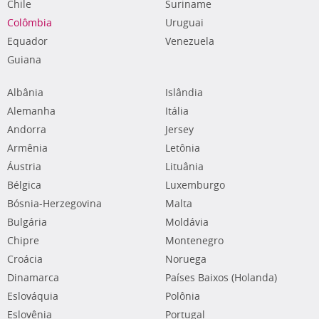
Chile
Suriname
Colômbia
Uruguai
Equador
Venezuela
Guiana
Albânia
Islândia
Alemanha
Itália
Andorra
Jersey
Armênia
Letônia
Áustria
Lituânia
Bélgica
Luxemburgo
Bósnia-Herzegovina
Malta
Bulgária
Moldávia
Chipre
Montenegro
Croácia
Noruega
Dinamarca
Países Baixos (Holanda)
Eslováquia
Polônia
Eslovênia
Portugal