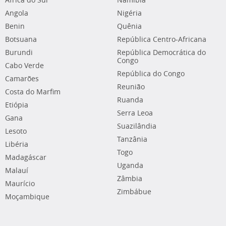
África do Sul
Namíbia
Angola
Nigéria
Benin
Quênia
Botsuana
República Centro-Africana
Burundi
República Democrática do
Congo
Cabo Verde
República do Congo
Camarões
Reunião
Costa do Marfim
Ruanda
Etiópia
Serra Leoa
Gana
Suazilândia
Lesoto
Tanzânia
Libéria
Togo
Madagáscar
Uganda
Malauí
Zâmbia
Maurício
Zimbábue
Moçambique