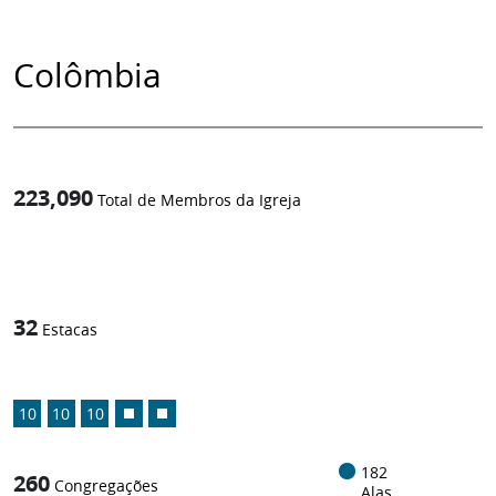
Colômbia
223,090
Total de Membros da Igreja
1
/
32
Estacas
10
10
10
182
260
Congregações
Alas