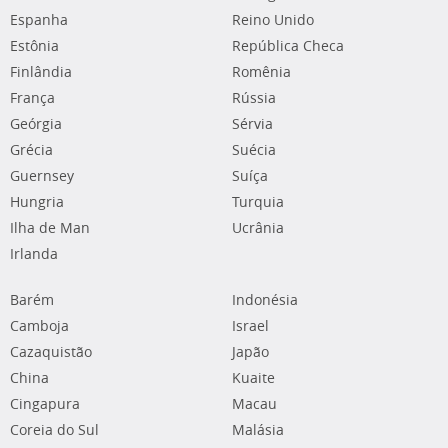
Espanha
Reino Unido
Estônia
República Checa
Finlândia
Romênia
França
Rússia
Geórgia
Sérvia
Grécia
Suécia
Guernsey
Suíça
Hungria
Turquia
Ilha de Man
Ucrânia
Irlanda
Barém
Indonésia
Camboja
Israel
Cazaquistão
Japão
China
Kuaite
Cingapura
Macau
Coreia do Sul
Malásia