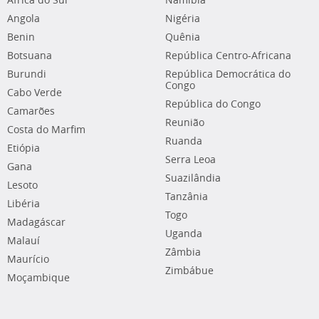
África do Sul
Namíbia
Angola
Nigéria
Benin
Quênia
Botsuana
República Centro-Africana
Burundi
República Democrática do
Congo
Cabo Verde
República do Congo
Camarões
Reunião
Costa do Marfim
Ruanda
Etiópia
Serra Leoa
Gana
Suazilândia
Lesoto
Tanzânia
Libéria
Togo
Madagáscar
Uganda
Malauí
Zâmbia
Maurício
Zimbábue
Moçambique