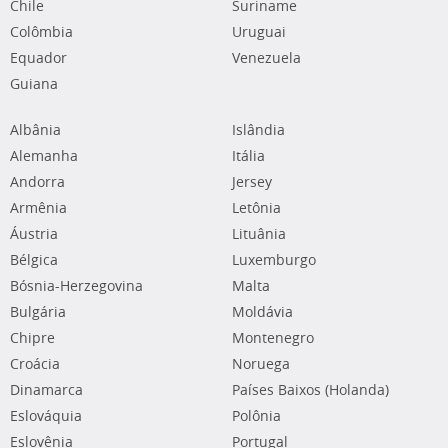
Chile
Suriname
Colômbia
Uruguai
Equador
Venezuela
Guiana
Albânia
Islândia
Alemanha
Itália
Andorra
Jersey
Armênia
Letônia
Áustria
Lituânia
Bélgica
Luxemburgo
Bósnia-Herzegovina
Malta
Bulgária
Moldávia
Chipre
Montenegro
Croácia
Noruega
Dinamarca
Países Baixos (Holanda)
Eslováquia
Polônia
Eslovênia
Portugal