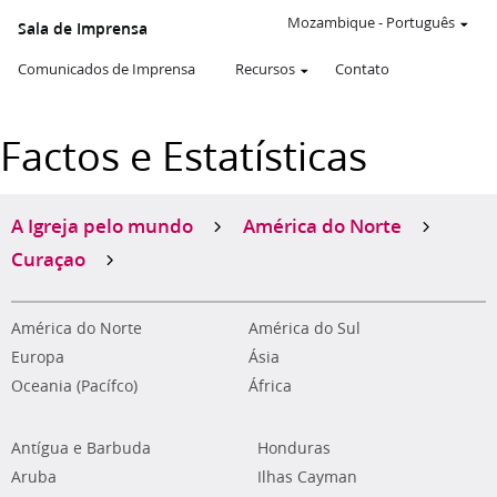
Mozambique
-
Português
Sala de Imprensa
Comunicados de Imprensa
Recursos
Contato
Factos e Estatísticas
A Igreja pelo mundo
América do Norte
Curaçao
América do Norte
América do Sul
Europa
Ásia
Oceania (Pacífco)
África
Antígua e Barbuda
Honduras
Aruba
Ilhas Cayman