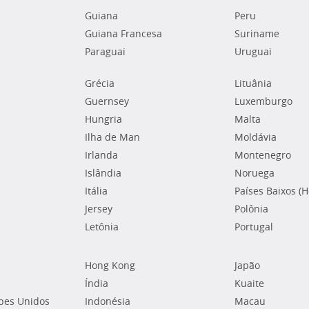
Guiana
Peru
Guiana Francesa
Suriname
Paraguai
Uruguai
Grécia
Lituânia
Guernsey
Luxemburgo
Hungria
Malta
Ilha de Man
Moldávia
Irlanda
Montenegro
Islândia
Noruega
Itália
Países Baixos (
Jersey
Polônia
Letônia
Portugal
Hong Kong
Japão
Índia
Kuaite
bes Unidos
Indonésia
Macau