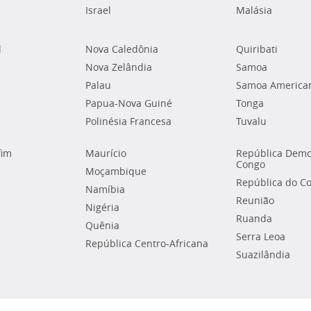
Israel
Malásia
l
Nova Caledônia
Quiribati
Nova Zelândia
Samoa
Palau
Samoa America
Papua-Nova Guiné
Tonga
Polinésia Francesa
Tuvalu
fim
Maurício
República Demo
Congo
Moçambique
República do C
Namíbia
Reunião
Nigéria
Ruanda
Quênia
Serra Leoa
República Centro-Africana
Suazilândia