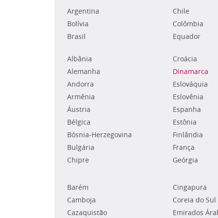
Argentina
Chile
Bolívia
Colômbia
Brasil
Equador
Albânia
Croácia
Alemanha
Dinamarca
Andorra
Eslováquia
Armênia
Eslovênia
Áustria
Espanha
Bélgica
Estônia
Bósnia-Herzegovina
Finlândia
Bulgária
França
Chipre
Geórgia
Barém
Cingapura
Camboja
Coreia do Sul
Cazaquistão
Emirados Ára