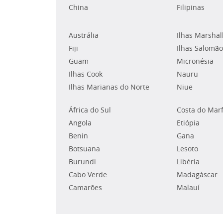
China
Filipinas
Austrália
Ilhas Marshal
Fiji
Ilhas Salomão
Guam
Micronésia
Ilhas Cook
Nauru
Ilhas Marianas do Norte
Niue
África do Sul
Costa do Mar
Angola
Etiópia
Benin
Gana
Botsuana
Lesoto
Burundi
Libéria
Cabo Verde
Madagáscar
Camarões
Malauí