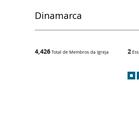
Dinamarca
4,426
2
Total de Membros da Igreja
Est
1
/