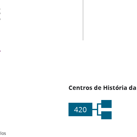
es
Centros de História da
420
los