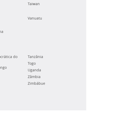
Taiwan
Vanuatu
na
crática do
Tanzânia
Togo
ongo
Uganda
Zâmbia
Zimbábue