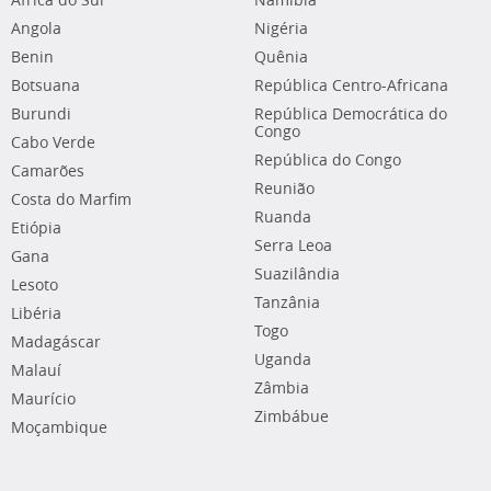
África do Sul
Namíbia
Angola
Nigéria
Benin
Quênia
Botsuana
República Centro-Africana
Burundi
República Democrática do
Congo
Cabo Verde
República do Congo
Camarões
Reunião
Costa do Marfim
Ruanda
Etiópia
Serra Leoa
Gana
Suazilândia
Lesoto
Tanzânia
Libéria
Togo
Madagáscar
Uganda
Malauí
Zâmbia
Maurício
Zimbábue
Moçambique