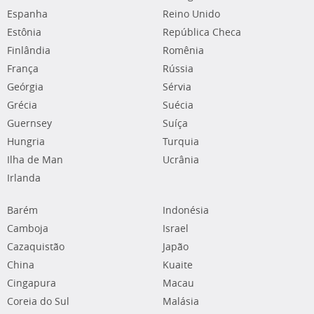
Espanha
Reino Unido
Estônia
República Checa
Finlândia
Romênia
França
Rússia
Geórgia
Sérvia
Grécia
Suécia
Guernsey
Suíça
Hungria
Turquia
Ilha de Man
Ucrânia
Irlanda
Barém
Indonésia
Camboja
Israel
Cazaquistão
Japão
China
Kuaite
Cingapura
Macau
Coreia do Sul
Malásia