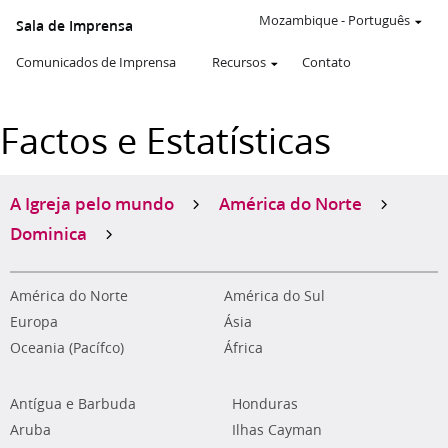
Mozambique
-
Português
Sala de Imprensa
Comunicados de Imprensa
Recursos
Contato
Factos e Estatísticas
A Igreja pelo mundo
América do Norte
Dominica
América do Norte
América do Sul
Europa
Ásia
Oceania (Pacífco)
África
Antígua e Barbuda
Honduras
Aruba
Ilhas Cayman