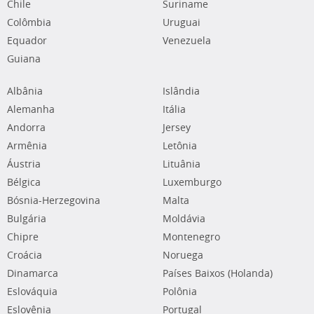
Chile
Suriname
Colômbia
Uruguai
Equador
Venezuela
Guiana
Albânia
Islândia
Alemanha
Itália
Andorra
Jersey
Armênia
Letônia
Áustria
Lituânia
Bélgica
Luxemburgo
Bósnia-Herzegovina
Malta
Bulgária
Moldávia
Chipre
Montenegro
Croácia
Noruega
Dinamarca
Países Baixos (Holanda)
Eslováquia
Polônia
Eslovênia
Portugal