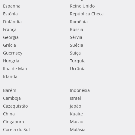
Espanha
Reino Unido
Estônia
República Checa
Finlândia
Romênia
França
Rússia
Geórgia
Sérvia
Grécia
Suécia
Guernsey
Suíça
Hungria
Turquia
Ilha de Man
Ucrânia
Irlanda
Barém
Indonésia
Camboja
Israel
Cazaquistão
Japão
China
Kuaite
Cingapura
Macau
Coreia do Sul
Malásia