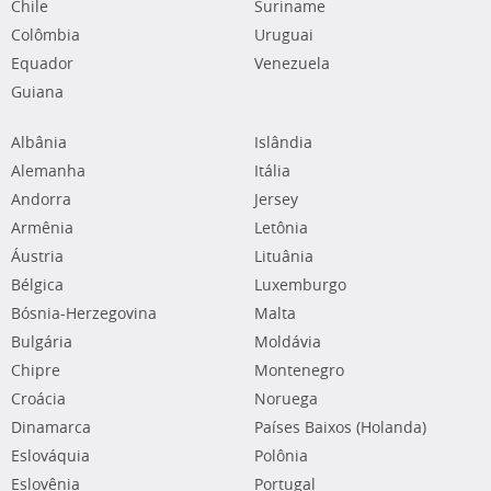
Chile
Suriname
Colômbia
Uruguai
Equador
Venezuela
Guiana
Albânia
Islândia
Alemanha
Itália
Andorra
Jersey
Armênia
Letônia
Áustria
Lituânia
Bélgica
Luxemburgo
Bósnia-Herzegovina
Malta
Bulgária
Moldávia
Chipre
Montenegro
Croácia
Noruega
Dinamarca
Países Baixos (Holanda)
Eslováquia
Polônia
Eslovênia
Portugal