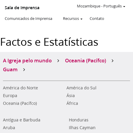
Mozambique
-
Português
Sala de Imprensa
Comunicados de Imprensa
Recursos
Contato
Factos e Estatísticas
A Igreja pelo mundo
Oceania (Pacífco)
Guam
América do Norte
América do Sul
Europa
Ásia
Oceania (Pacífco)
África
Antígua e Barbuda
Honduras
Aruba
Ilhas Cayman