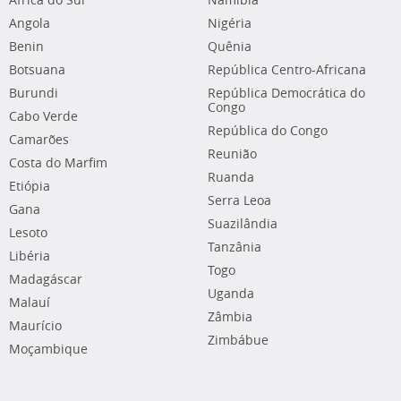
África do Sul
Namíbia
Angola
Nigéria
Benin
Quênia
Botsuana
República Centro-Africana
Burundi
República Democrática do
Congo
Cabo Verde
República do Congo
Camarões
Reunião
Costa do Marfim
Ruanda
Etiópia
Serra Leoa
Gana
Suazilândia
Lesoto
Tanzânia
Libéria
Togo
Madagáscar
Uganda
Malauí
Zâmbia
Maurício
Zimbábue
Moçambique