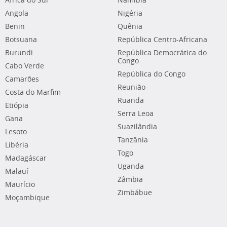
África do Sul
Namíbia
Angola
Nigéria
Benin
Quênia
Botsuana
República Centro-Africana
Burundi
República Democrática do
Congo
Cabo Verde
República do Congo
Camarões
Reunião
Costa do Marfim
Ruanda
Etiópia
Serra Leoa
Gana
Suazilândia
Lesoto
Tanzânia
Libéria
Togo
Madagáscar
Uganda
Malauí
Zâmbia
Maurício
Zimbábue
Moçambique