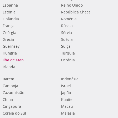
Espanha
Reino Unido
Estônia
República Checa
Finlândia
Romênia
França
Rússia
Geórgia
Sérvia
Grécia
Suécia
Guernsey
Suíça
Hungria
Turquia
Ilha de Man
Ucrânia
Irlanda
Barém
Indonésia
Camboja
Israel
Cazaquistão
Japão
China
Kuaite
Cingapura
Macau
Coreia do Sul
Malásia