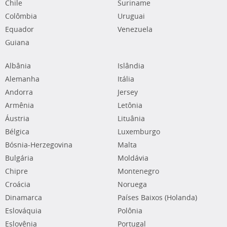
Chile
Suriname
Colômbia
Uruguai
Equador
Venezuela
Guiana
Albânia
Islândia
Alemanha
Itália
Andorra
Jersey
Armênia
Letônia
Áustria
Lituânia
Bélgica
Luxemburgo
Bósnia-Herzegovina
Malta
Bulgária
Moldávia
Chipre
Montenegro
Croácia
Noruega
Dinamarca
Países Baixos (Holanda)
Eslováquia
Polônia
Eslovênia
Portugal