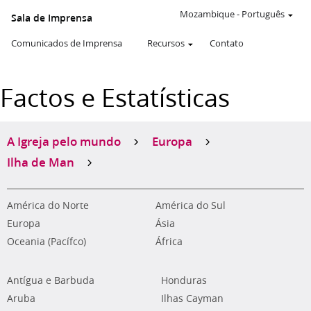
Mozambique
-
Português
Sala de Imprensa
Comunicados de Imprensa
Recursos
Contato
Factos e Estatísticas
A Igreja pelo mundo
Europa
Ilha de Man
América do Norte
América do Sul
Europa
Ásia
Oceania (Pacífco)
África
Antígua e Barbuda
Honduras
Aruba
Ilhas Cayman