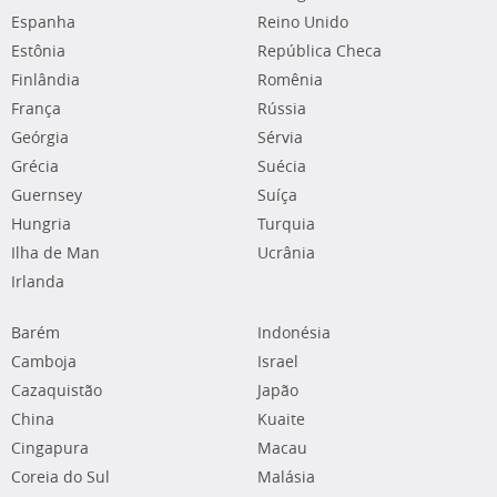
Espanha
Reino Unido
Estônia
República Checa
Finlândia
Romênia
França
Rússia
Geórgia
Sérvia
Grécia
Suécia
Guernsey
Suíça
Hungria
Turquia
Ilha de Man
Ucrânia
Irlanda
Barém
Indonésia
Camboja
Israel
Cazaquistão
Japão
China
Kuaite
Cingapura
Macau
Coreia do Sul
Malásia