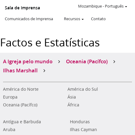
Mozambique
-
Português
Sala de Imprensa
Comunicados de Imprensa
Recursos
Contato
Factos e Estatísticas
A Igreja pelo mundo
Oceania (Pacífco)
Ilhas Marshall
América do Norte
América do Sul
Europa
Ásia
Oceania (Pacífco)
África
Antígua e Barbuda
Honduras
Aruba
Ilhas Cayman