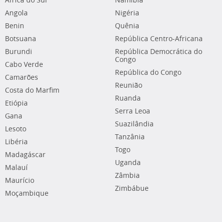
África do Sul
Namíbia
Angola
Nigéria
Benin
Quênia
Botsuana
República Centro-Africana
Burundi
República Democrática do
Congo
Cabo Verde
República do Congo
Camarões
Reunião
Costa do Marfim
Ruanda
Etiópia
Serra Leoa
Gana
Suazilândia
Lesoto
Tanzânia
Libéria
Togo
Madagáscar
Uganda
Malauí
Zâmbia
Maurício
Zimbábue
Moçambique