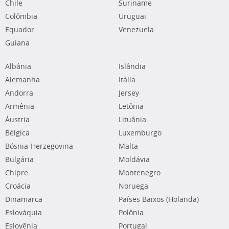
Chile
Suriname
Colômbia
Uruguai
Equador
Venezuela
Guiana
Albânia
Islândia
Alemanha
Itália
Andorra
Jersey
Armênia
Letônia
Áustria
Lituânia
Bélgica
Luxemburgo
Bósnia-Herzegovina
Malta
Bulgária
Moldávia
Chipre
Montenegro
Croácia
Noruega
Dinamarca
Países Baixos (Holanda)
Eslováquia
Polônia
Eslovênia
Portugal