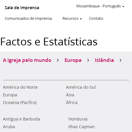
Mozambique
-
Português
Sala de Imprensa
Comunicados de Imprensa
Recursos
Contato
Factos e Estatísticas
A Igreja pelo mundo
Europa
Islândia
América do Norte
América do Sul
Europa
Ásia
Oceania (Pacífco)
África
Antígua e Barbuda
Honduras
Aruba
Ilhas Cayman