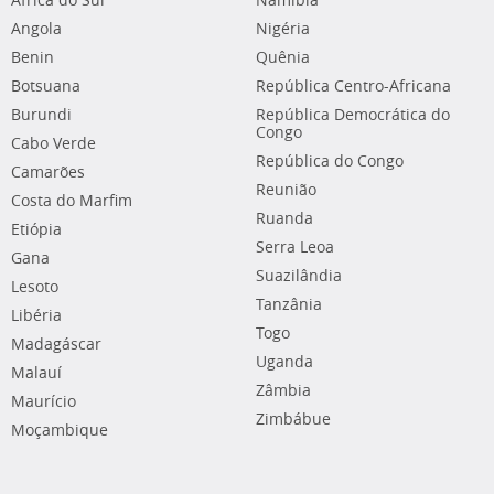
África do Sul
Namíbia
Angola
Nigéria
Benin
Quênia
Botsuana
República Centro-Africana
Burundi
República Democrática do
Congo
Cabo Verde
República do Congo
Camarões
Reunião
Costa do Marfim
Ruanda
Etiópia
Serra Leoa
Gana
Suazilândia
Lesoto
Tanzânia
Libéria
Togo
Madagáscar
Uganda
Malauí
Zâmbia
Maurício
Zimbábue
Moçambique