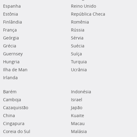
Espanha
Reino Unido
Estônia
República Checa
Finlândia
Romênia
França
Rússia
Geórgia
Sérvia
Grécia
Suécia
Guernsey
Suíça
Hungria
Turquia
Ilha de Man
Ucrânia
Irlanda
Barém
Indonésia
Camboja
Israel
Cazaquistão
Japão
China
Kuaite
Cingapura
Macau
Coreia do Sul
Malásia