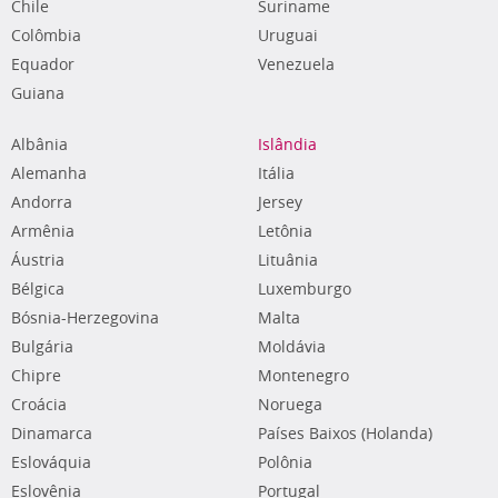
Chile
Suriname
Colômbia
Uruguai
Equador
Venezuela
Guiana
Albânia
Islândia
Alemanha
Itália
Andorra
Jersey
Armênia
Letônia
Áustria
Lituânia
Bélgica
Luxemburgo
Bósnia-Herzegovina
Malta
Bulgária
Moldávia
Chipre
Montenegro
Croácia
Noruega
Dinamarca
Países Baixos (Holanda)
Eslováquia
Polônia
Eslovênia
Portugal