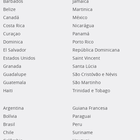
Barbados
Jamaica
Belize
Martinica
Canadá
México
Costa Rica
Nicarágua
Curaçao
Panamá
Dominica
Porto Rico
El Salvador
República Dominicana
Estados Unidos
Saint Vincent
Granada
Santa Lúcia
Guadalupe
São Cristóvão e Névis
Guatemala
São Martinho
Haiti
Trinidad e Tobago
Argentina
Guiana Francesa
Bolívia
Paraguai
Brasil
Peru
Chile
Suriname