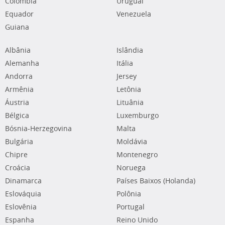
Colômbia
Uruguai
Equador
Venezuela
Guiana
Albânia
Islândia
Alemanha
Itália
Andorra
Jersey
Armênia
Letônia
Áustria
Lituânia
Bélgica
Luxemburgo
Bósnia-Herzegovina
Malta
Bulgária
Moldávia
Chipre
Montenegro
Croácia
Noruega
Dinamarca
Países Baixos (Holanda)
Eslováquia
Polônia
Eslovênia
Portugal
Espanha
Reino Unido