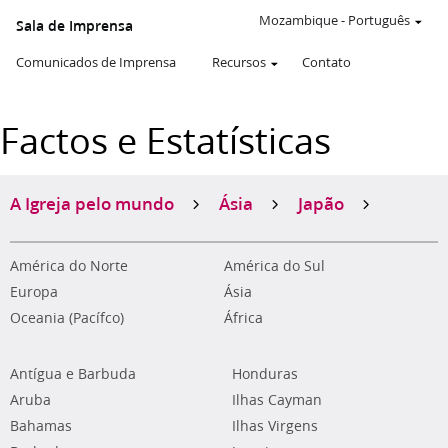
Mozambique
-
Português
Sala de Imprensa
Comunicados de Imprensa
Recursos
Contato
Factos e Estatísticas
A Igreja pelo mundo
Ásia
Japão
América do Norte
América do Sul
Europa
Ásia
Oceania (Pacífco)
África
Antígua e Barbuda
Honduras
Aruba
Ilhas Cayman
Bahamas
Ilhas Virgens