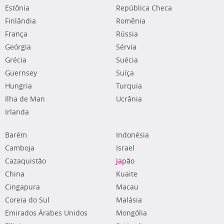
Estônia
República Checa
Finlândia
Romênia
França
Rússia
Geórgia
Sérvia
Grécia
Suécia
Guernsey
Suíça
Hungria
Turquia
Ilha de Man
Ucrânia
Irlanda
Barém
Indonésia
Camboja
Israel
Cazaquistão
Japão
China
Kuaite
Cingapura
Macau
Coreia do Sul
Malásia
Emirados Árabes Unidos
Mongólia