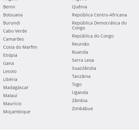
Benin
Quênia
Botsuana
República Centro-Africana
Burundi
República Democrática do
Congo
Cabo Verde
República do Congo
Camarões
Reunião
Costa do Marfim
Ruanda
Etiópia
Serra Leoa
Gana
Suazilândia
Lesoto
Tanzânia
Libéria
Togo
Madagáscar
Uganda
Malauí
Zâmbia
Maurício
Zimbábue
Moçambique