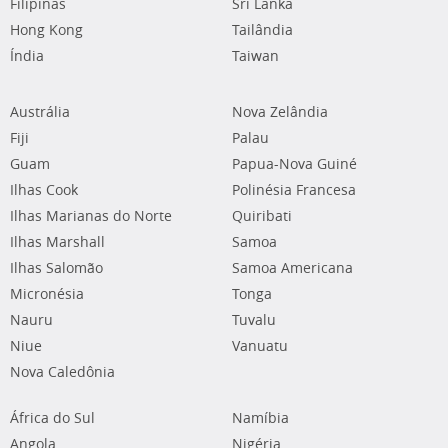
Filipinas
Sri Lanka
Hong Kong
Tailândia
Índia
Taiwan
Austrália
Nova Zelândia
Fiji
Palau
Guam
Papua-Nova Guiné
Ilhas Cook
Polinésia Francesa
Ilhas Marianas do Norte
Quiribati
Ilhas Marshall
Samoa
Ilhas Salomão
Samoa Americana
Micronésia
Tonga
Nauru
Tuvalu
Niue
Vanuatu
Nova Caledônia
África do Sul
Namíbia
Angola
Nigéria