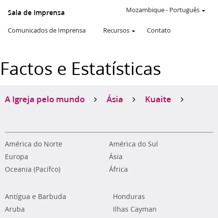
Mozambique
-
Português
Sala de Imprensa
Comunicados de Imprensa
Recursos
Contato
Factos e Estatísticas
A Igreja pelo mundo
Ásia
Kuaite
América do Norte
América do Sul
Europa
Ásia
Oceania (Pacífco)
África
Antígua e Barbuda
Honduras
Aruba
Ilhas Cayman