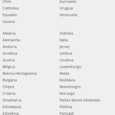
Chile
Suriname
Colômbia
Uruguai
Equador
Venezuela
Guiana
Albânia
Islândia
Alemanha
Itália
Andorra
Jersey
Armênia
Letônia
Áustria
Lituânia
Bélgica
Luxemburgo
Bósnia-Herzegovina
Malta
Bulgária
Moldávia
Chipre
Montenegro
Croácia
Noruega
Dinamarca
Países Baixos (Holanda)
Eslováquia
Polônia
Eslovênia
Portugal