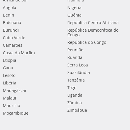
África do Sul
Namíbia
Angola
Nigéria
Benin
Quênia
Botsuana
República Centro-Africana
Burundi
República Democrática do
Congo
Cabo Verde
República do Congo
Camarões
Reunião
Costa do Marfim
Ruanda
Etiópia
Serra Leoa
Gana
Suazilândia
Lesoto
Tanzânia
Libéria
Togo
Madagáscar
Uganda
Malauí
Zâmbia
Maurício
Zimbábue
Moçambique