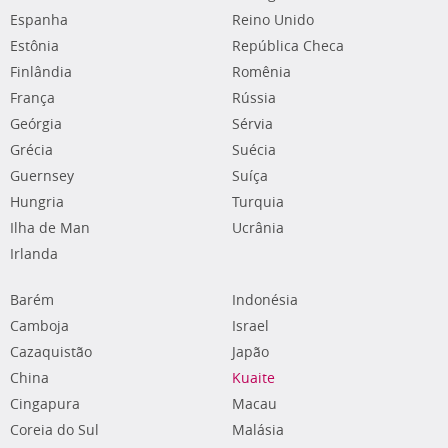
Espanha
Reino Unido
Estônia
República Checa
Finlândia
Romênia
França
Rússia
Geórgia
Sérvia
Grécia
Suécia
Guernsey
Suíça
Hungria
Turquia
Ilha de Man
Ucrânia
Irlanda
Barém
Indonésia
Camboja
Israel
Cazaquistão
Japão
China
Kuaite
Cingapura
Macau
Coreia do Sul
Malásia