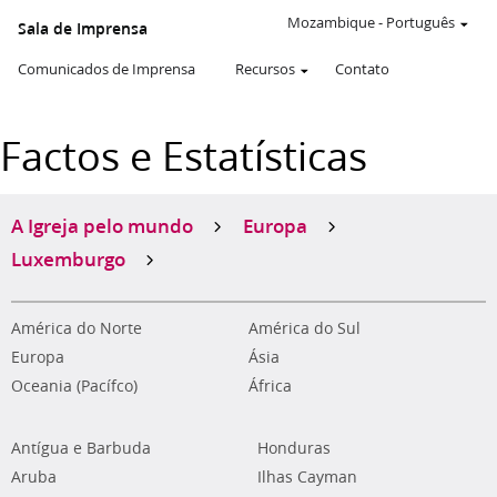
Mozambique
-
Português
Sala de Imprensa
Comunicados de Imprensa
Recursos
Contato
Factos e Estatísticas
A Igreja pelo mundo
Europa
Luxemburgo
América do Norte
América do Sul
Europa
Ásia
Oceania (Pacífco)
África
Antígua e Barbuda
Honduras
Aruba
Ilhas Cayman