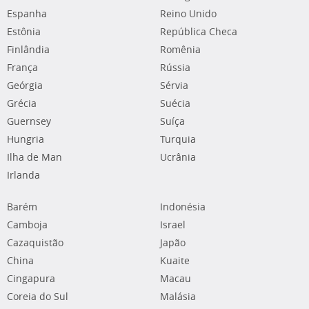
Espanha
Reino Unido
Estônia
República Checa
Finlândia
Romênia
França
Rússia
Geórgia
Sérvia
Grécia
Suécia
Guernsey
Suíça
Hungria
Turquia
Ilha de Man
Ucrânia
Irlanda
Barém
Indonésia
Camboja
Israel
Cazaquistão
Japão
China
Kuaite
Cingapura
Macau
Coreia do Sul
Malásia