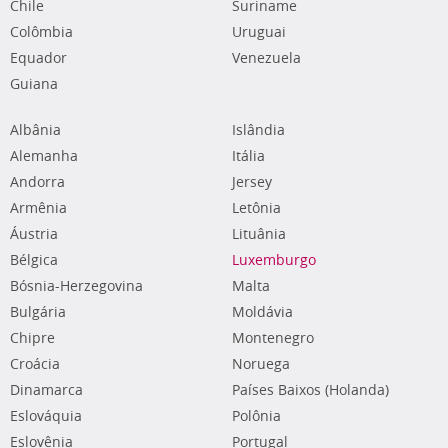
Chile
Suriname
Colômbia
Uruguai
Equador
Venezuela
Guiana
Albânia
Islândia
Alemanha
Itália
Andorra
Jersey
Armênia
Letônia
Áustria
Lituânia
Bélgica
Luxemburgo
Bósnia-Herzegovina
Malta
Bulgária
Moldávia
Chipre
Montenegro
Croácia
Noruega
Dinamarca
Países Baixos (Holanda)
Eslováquia
Polônia
Eslovênia
Portugal