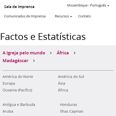
Mozambique
-
Português
Sala de Imprensa
Comunicados de Imprensa
Recursos
Contato
Factos e Estatísticas
A Igreja pelo mundo
África
Madagáscar
América do Norte
América do Sul
Europa
Ásia
Oceania (Pacífco)
África
Antígua e Barbuda
Honduras
Aruba
Ilhas Cayman