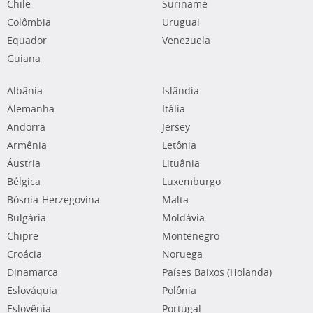
Chile
Suriname
Colômbia
Uruguai
Equador
Venezuela
Guiana
Albânia
Islândia
Alemanha
Itália
Andorra
Jersey
Armênia
Letônia
Áustria
Lituânia
Bélgica
Luxemburgo
Bósnia-Herzegovina
Malta
Bulgária
Moldávia
Chipre
Montenegro
Croácia
Noruega
Dinamarca
Países Baixos (Holanda)
Eslováquia
Polônia
Eslovênia
Portugal