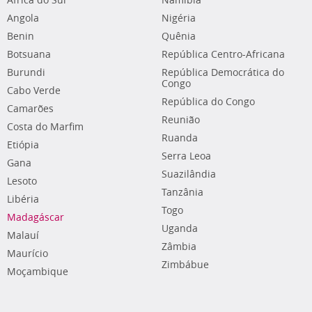
África do Sul
Namíbia
Angola
Nigéria
Benin
Quênia
Botsuana
República Centro-Africana
Burundi
República Democrática do
Congo
Cabo Verde
República do Congo
Camarões
Reunião
Costa do Marfim
Ruanda
Etiópia
Serra Leoa
Gana
Suazilândia
Lesoto
Tanzânia
Libéria
Togo
Madagáscar
Uganda
Malauí
Zâmbia
Maurício
Zimbábue
Moçambique