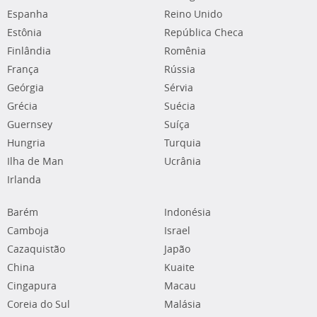
Espanha
Reino Unido
Estônia
República Checa
Finlândia
Romênia
França
Rússia
Geórgia
Sérvia
Grécia
Suécia
Guernsey
Suíça
Hungria
Turquia
Ilha de Man
Ucrânia
Irlanda
Barém
Indonésia
Camboja
Israel
Cazaquistão
Japão
China
Kuaite
Cingapura
Macau
Coreia do Sul
Malásia