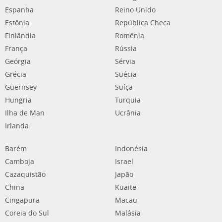
Espanha
Reino Unido
Estônia
República Checa
Finlândia
Romênia
França
Rússia
Geórgia
Sérvia
Grécia
Suécia
Guernsey
Suíça
Hungria
Turquia
Ilha de Man
Ucrânia
Irlanda
Barém
Indonésia
Camboja
Israel
Cazaquistão
Japão
China
Kuaite
Cingapura
Macau
Coreia do Sul
Malásia