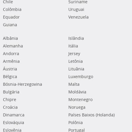
Chile
Suriname
Colômbia
Uruguai
Equador
Venezuela
Guiana
Albânia
Islândia
Alemanha
Itália
Andorra
Jersey
Armênia
Letônia
Áustria
Lituânia
Bélgica
Luxemburgo
Bósnia-Herzegovina
Malta
Bulgária
Moldávia
Chipre
Montenegro
Croácia
Noruega
Dinamarca
Países Baixos (Holanda)
Eslováquia
Polônia
Eslovênia
Portugal