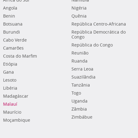
África do Sul
Namíbia
Angola
Nigéria
Benin
Quênia
Botsuana
República Centro-Africana
Burundi
República Democrática do
Congo
Cabo Verde
República do Congo
Camarões
Reunião
Costa do Marfim
Ruanda
Etiópia
Serra Leoa
Gana
Suazilândia
Lesoto
Tanzânia
Libéria
Togo
Madagáscar
Uganda
Malauí
Zâmbia
Maurício
Zimbábue
Moçambique