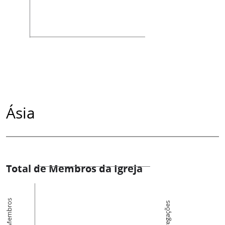
Ásia
Total de Membros da Igreja
Membros
Congregações