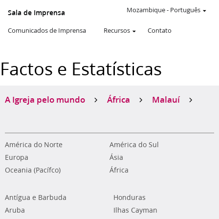
Mozambique
-
Português
Sala de Imprensa
Comunicados de Imprensa
Recursos
Contato
Factos e Estatísticas
A Igreja pelo mundo
África
Malauí
América do Norte
América do Sul
Europa
Ásia
Oceania (Pacífco)
África
Antígua e Barbuda
Honduras
Aruba
Ilhas Cayman