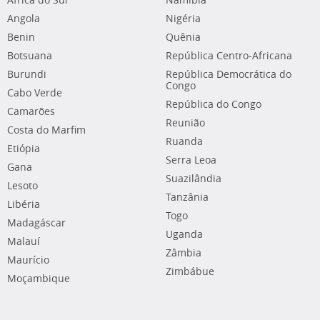
África do Sul
Namíbia
Angola
Nigéria
Benin
Quênia
Botsuana
República Centro-Africana
Burundi
República Democrática do
Congo
Cabo Verde
República do Congo
Camarões
Reunião
Costa do Marfim
Ruanda
Etiópia
Serra Leoa
Gana
Suazilândia
Lesoto
Tanzânia
Libéria
Togo
Madagáscar
Uganda
Malauí
Zâmbia
Maurício
Zimbábue
Moçambique