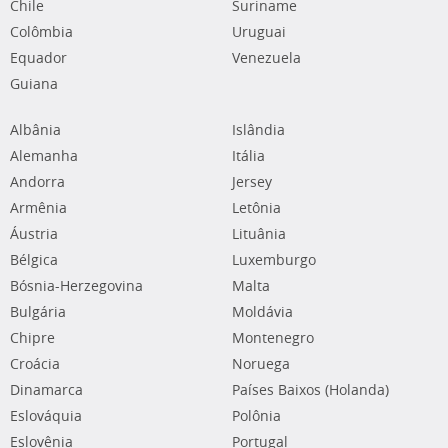
Chile
Suriname
Colômbia
Uruguai
Equador
Venezuela
Guiana
Albânia
Islândia
Alemanha
Itália
Andorra
Jersey
Armênia
Letônia
Áustria
Lituânia
Bélgica
Luxemburgo
Bósnia-Herzegovina
Malta
Bulgária
Moldávia
Chipre
Montenegro
Croácia
Noruega
Dinamarca
Países Baixos (Holanda)
Eslováquia
Polônia
Eslovênia
Portugal