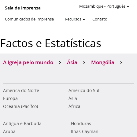
Mozambique
-
Português
Sala de Imprensa
Comunicados de Imprensa
Recursos
Contato
Factos e Estatísticas
A Igreja pelo mundo
Ásia
Mongólia
América do Norte
América do Sul
Europa
Ásia
Oceania (Pacífco)
África
Antígua e Barbuda
Honduras
Aruba
Ilhas Cayman