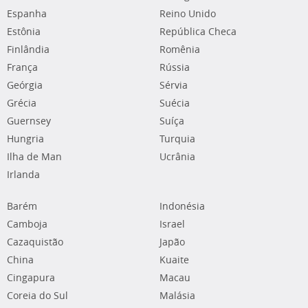
Espanha
Reino Unido
Estônia
República Checa
Finlândia
Romênia
França
Rússia
Geórgia
Sérvia
Grécia
Suécia
Guernsey
Suíça
Hungria
Turquia
Ilha de Man
Ucrânia
Irlanda
Barém
Indonésia
Camboja
Israel
Cazaquistão
Japão
China
Kuaite
Cingapura
Macau
Coreia do Sul
Malásia