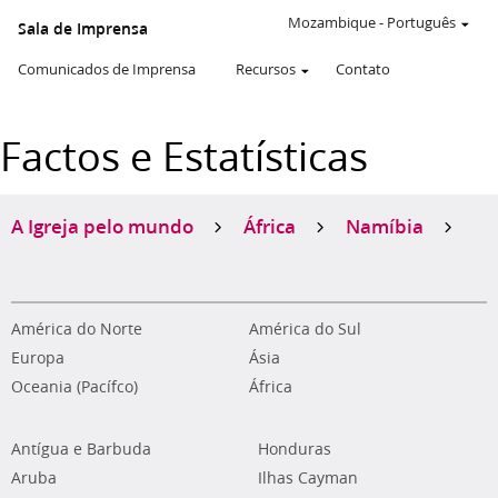
Mozambique
-
Português
Sala de Imprensa
Comunicados de Imprensa
Recursos
Contato
Factos e Estatísticas
A Igreja pelo mundo
África
Namíbia
América do Norte
América do Sul
Europa
Ásia
Oceania (Pacífco)
África
Antígua e Barbuda
Honduras
Aruba
Ilhas Cayman