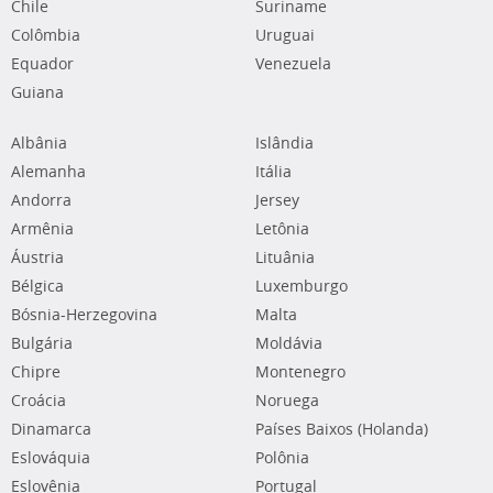
Chile
Suriname
Colômbia
Uruguai
Equador
Venezuela
Guiana
Albânia
Islândia
Alemanha
Itália
Andorra
Jersey
Armênia
Letônia
Áustria
Lituânia
Bélgica
Luxemburgo
Bósnia-Herzegovina
Malta
Bulgária
Moldávia
Chipre
Montenegro
Croácia
Noruega
Dinamarca
Países Baixos (Holanda)
Eslováquia
Polônia
Eslovênia
Portugal