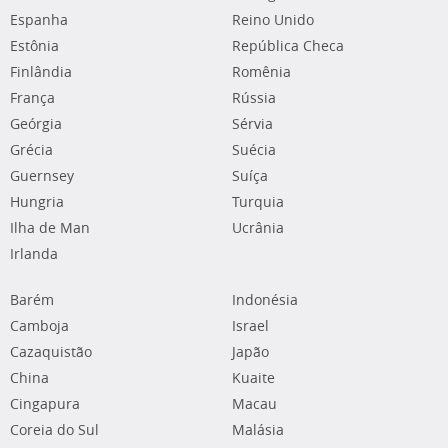
Espanha
Reino Unido
Estônia
República Checa
Finlândia
Romênia
França
Rússia
Geórgia
Sérvia
Grécia
Suécia
Guernsey
Suíça
Hungria
Turquia
Ilha de Man
Ucrânia
Irlanda
Barém
Indonésia
Camboja
Israel
Cazaquistão
Japão
China
Kuaite
Cingapura
Macau
Coreia do Sul
Malásia