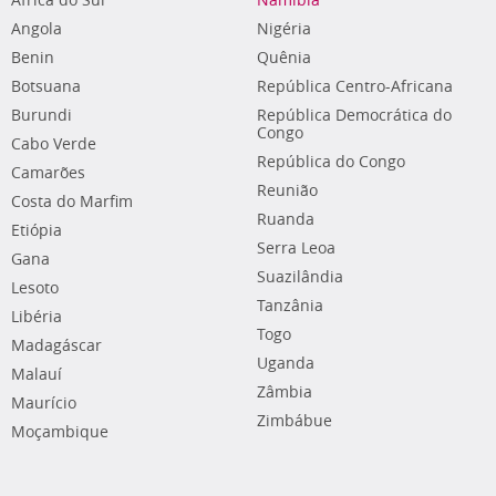
África do Sul
Namíbia
Angola
Nigéria
Benin
Quênia
Botsuana
República Centro-Africana
Burundi
República Democrática do
Congo
Cabo Verde
República do Congo
Camarões
Reunião
Costa do Marfim
Ruanda
Etiópia
Serra Leoa
Gana
Suazilândia
Lesoto
Tanzânia
Libéria
Togo
Madagáscar
Uganda
Malauí
Zâmbia
Maurício
Zimbábue
Moçambique