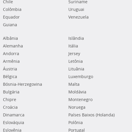
Chile
Suriname
Colômbia
Uruguai
Equador
Venezuela
Guiana
Albânia
Islândia
Alemanha
Itália
Andorra
Jersey
Armênia
Letônia
Áustria
Lituânia
Bélgica
Luxemburgo
Bósnia-Herzegovina
Malta
Bulgária
Moldávia
Chipre
Montenegro
Croácia
Noruega
Dinamarca
Países Baixos (Holanda)
Eslováquia
Polônia
Eslovênia
Portugal