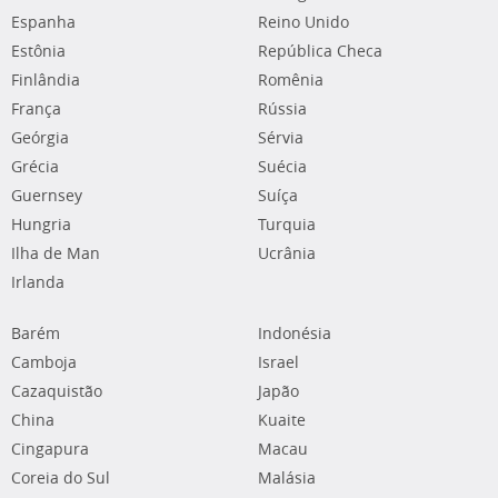
Espanha
Reino Unido
Estônia
República Checa
Finlândia
Romênia
França
Rússia
Geórgia
Sérvia
Grécia
Suécia
Guernsey
Suíça
Hungria
Turquia
Ilha de Man
Ucrânia
Irlanda
Barém
Indonésia
Camboja
Israel
Cazaquistão
Japão
China
Kuaite
Cingapura
Macau
Coreia do Sul
Malásia