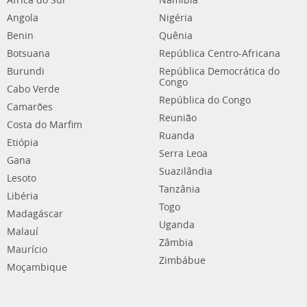
África do Sul
Namíbia
Angola
Nigéria
Benin
Quênia
Botsuana
República Centro-Africana
Burundi
República Democrática do
Congo
Cabo Verde
República do Congo
Camarões
Reunião
Costa do Marfim
Ruanda
Etiópia
Serra Leoa
Gana
Suazilândia
Lesoto
Tanzânia
Libéria
Togo
Madagáscar
Uganda
Malauí
Zâmbia
Maurício
Zimbábue
Moçambique