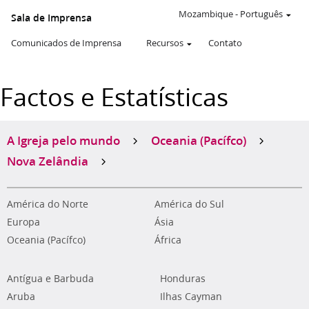
Mozambique
-
Português
Sala de Imprensa
Comunicados de Imprensa
Recursos
Contato
Factos e Estatísticas
A Igreja pelo mundo
Oceania (Pacífco)
Nova Zelândia
América do Norte
América do Sul
Europa
Ásia
Oceania (Pacífco)
África
Antígua e Barbuda
Honduras
Aruba
Ilhas Cayman