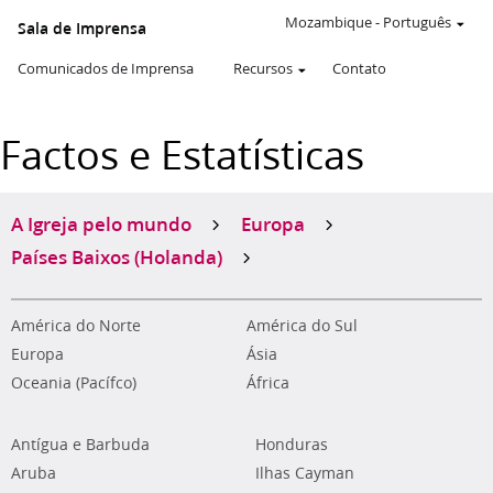
Mozambique
-
Português
Sala de Imprensa
Comunicados de Imprensa
Recursos
Contato
Factos e Estatísticas
A Igreja pelo mundo
Europa
Países Baixos (Holanda)
América do Norte
América do Sul
Europa
Ásia
Oceania (Pacífco)
África
Antígua e Barbuda
Honduras
Aruba
Ilhas Cayman