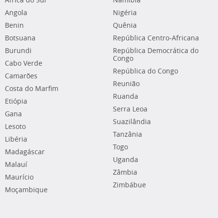
África do Sul
Namíbia
Angola
Nigéria
Benin
Quênia
Botsuana
República Centro-Africana
Burundi
República Democrática do
Congo
Cabo Verde
República do Congo
Camarões
Reunião
Costa do Marfim
Ruanda
Etiópia
Serra Leoa
Gana
Suazilândia
Lesoto
Tanzânia
Libéria
Togo
Madagáscar
Uganda
Malauí
Zâmbia
Maurício
Zimbábue
Moçambique