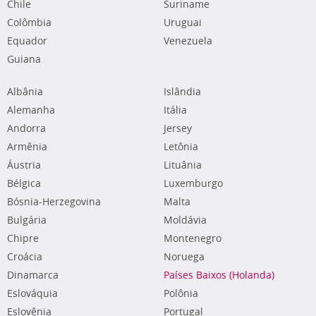
Chile
Suriname
Colômbia
Uruguai
Equador
Venezuela
Guiana
Albânia
Islândia
Alemanha
Itália
Andorra
Jersey
Armênia
Letônia
Áustria
Lituânia
Bélgica
Luxemburgo
Bósnia-Herzegovina
Malta
Bulgária
Moldávia
Chipre
Montenegro
Croácia
Noruega
Dinamarca
Países Baixos (Holanda)
Eslováquia
Polônia
Eslovênia
Portugal