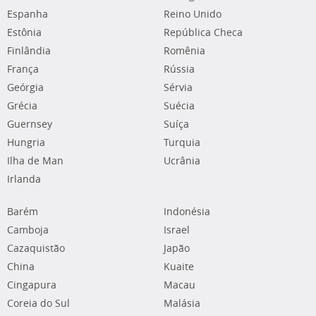
Espanha
Reino Unido
Estônia
República Checa
Finlândia
Romênia
França
Rússia
Geórgia
Sérvia
Grécia
Suécia
Guernsey
Suíça
Hungria
Turquia
Ilha de Man
Ucrânia
Irlanda
Barém
Indonésia
Camboja
Israel
Cazaquistão
Japão
China
Kuaite
Cingapura
Macau
Coreia do Sul
Malásia