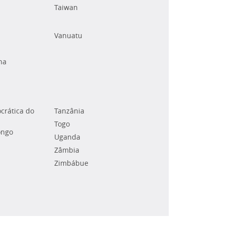
Taiwan
Vanuatu
na
crática do
Tanzânia
Togo
ongo
Uganda
Zâmbia
Zimbábue