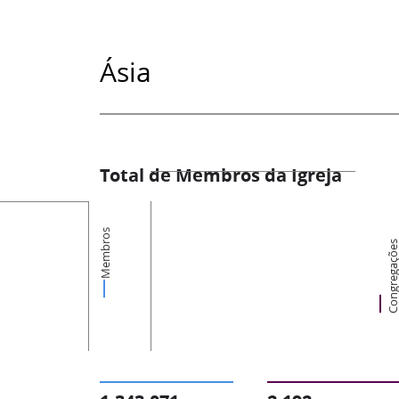
Ásia
Total de Membros da Igreja
Membros
Congregaçõ