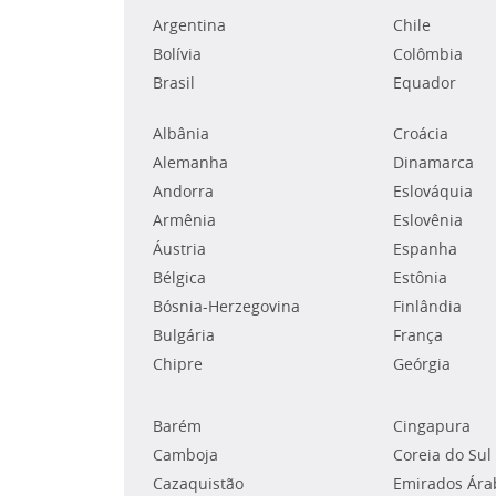
Argentina
Chile
Bolívia
Colômbia
Brasil
Equador
Albânia
Croácia
Alemanha
Dinamarca
Andorra
Eslováquia
Armênia
Eslovênia
Áustria
Espanha
Bélgica
Estônia
Bósnia-Herzegovina
Finlândia
Bulgária
França
Chipre
Geórgia
Barém
Cingapura
Camboja
Coreia do Sul
Cazaquistão
Emirados Ára