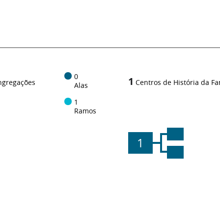
0
1
ngregações
Centros de História da Fa
Alas
1
Ramos
1