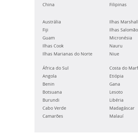
China
Filipinas
Austrália
Ilhas Marshal
Fiji
Ilhas Salomão
Guam
Micronésia
Ilhas Cook
Nauru
Ilhas Marianas do Norte
Niue
África do Sul
Costa do Mar
Angola
Etiópia
Benin
Gana
Botsuana
Lesoto
Burundi
Libéria
Cabo Verde
Madagáscar
Camarões
Malauí