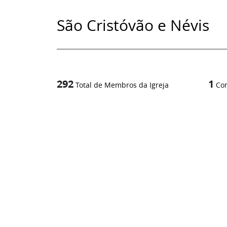
São Cristóvão e Névis
292
1
Total de Membros da Igreja
Co
1
/