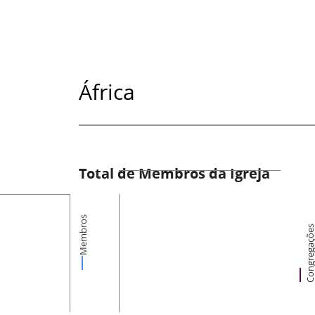
África
Total de Membros da Igreja
Membros
Congregaçõ