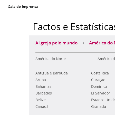
Sala de Imprensa
Factos e Estatística
A Igreja pelo mundo
América do 
América do Norte
América d
Antígua e Barbuda
Costa Rica
Aruba
Curaçao
Bahamas
Dominica
Barbados
El Salvador
Belize
Estados Unid
Canadá
Granada