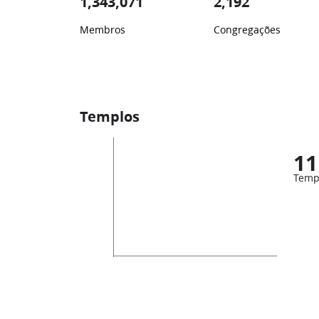
1,343,071
2,192
Membros
Congregações
Templos
11
Temp