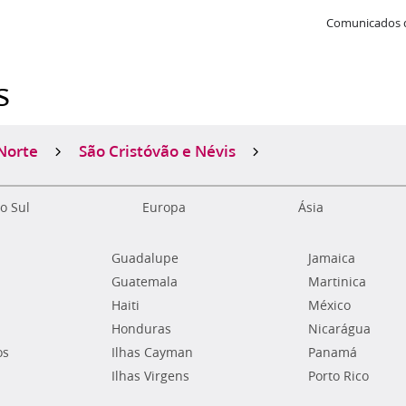
Comunicados 
s
Norte
São Cristóvão e Névis
o Sul
Europa
Ásia
Guadalupe
Jamaica
Guatemala
Martinica
Haiti
México
Honduras
Nicarágua
os
Ilhas Cayman
Panamá
Ilhas Virgens
Porto Rico