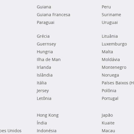
Guiana
Peru
Guiana Francesa
Suriname
Paraguai
Uruguai
Grécia
Lituânia
Guernsey
Luxemburgo
Hungria
Malta
Ilha de Man
Moldávia
Irlanda
Montenegro
Islândia
Noruega
Itália
Países Baixos (
Jersey
Polônia
Letônia
Portugal
Hong Kong
Japão
Índia
Kuaite
bes Unidos
Indonésia
Macau