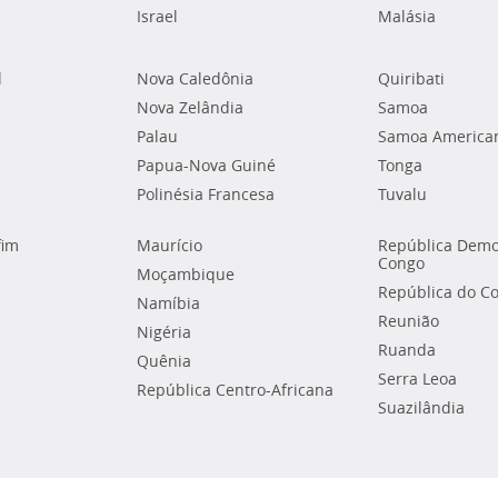
Israel
Malásia
l
Nova Caledônia
Quiribati
Nova Zelândia
Samoa
Palau
Samoa America
Papua-Nova Guiné
Tonga
Polinésia Francesa
Tuvalu
fim
Maurício
República Demo
Congo
Moçambique
República do C
Namíbia
Reunião
Nigéria
Ruanda
Quênia
Serra Leoa
República Centro-Africana
Suazilândia