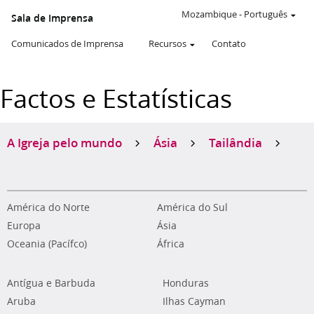
Mozambique
-
Português
Sala de Imprensa
Comunicados de Imprensa
Recursos
Contato
Factos e Estatísticas
A Igreja pelo mundo
Ásia
Tailândia
América do Norte
América do Sul
Europa
Ásia
Oceania (Pacífco)
África
Antígua e Barbuda
Honduras
Aruba
Ilhas Cayman