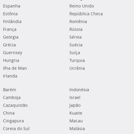
Espanha
Reino Unido
Estônia
República Checa
Finlândia
Romênia
França
Rússia
Geórgia
Sérvia
Grécia
Suécia
Guernsey
Suíça
Hungria
Turquia
Ilha de Man
Ucrânia
Irlanda
Barém
Indonésia
Camboja
Israel
Cazaquistão
Japão
China
Kuaite
Cingapura
Macau
Coreia do Sul
Malásia