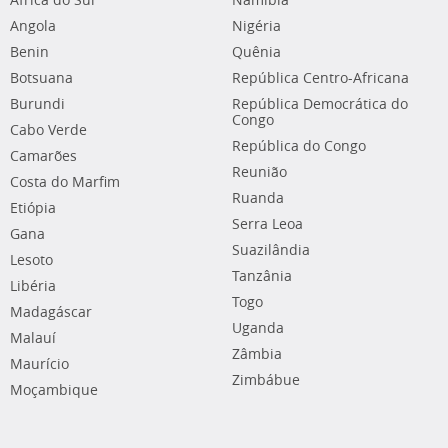
África do Sul
Namíbia
Angola
Nigéria
Benin
Quênia
Botsuana
República Centro-Africana
Burundi
República Democrática do
Congo
Cabo Verde
República do Congo
Camarões
Reunião
Costa do Marfim
Ruanda
Etiópia
Serra Leoa
Gana
Suazilândia
Lesoto
Tanzânia
Libéria
Togo
Madagáscar
Uganda
Malauí
Zâmbia
Maurício
Zimbábue
Moçambique