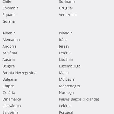
Chile
Suriname
Colômbia
Uruguai
Equador
Venezuela
Guiana
Albânia
Islândia
Alemanha
Itália
Andorra
Jersey
Armênia
Letônia
Áustria
Lituânia
Bélgica
Luxemburgo
Bósnia-Herzegovina
Malta
Bulgária
Moldávia
Chipre
Montenegro
Croácia
Noruega
Dinamarca
Países Baixos (Holanda)
Eslováquia
Polônia
Eslovênia
Portugal