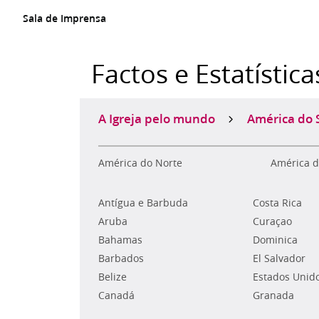
Sala de Imprensa
Factos e Estatística
A Igreja pelo mundo
América do 
América do Norte
América d
Antígua e Barbuda
Costa Rica
Aruba
Curaçao
Bahamas
Dominica
Barbados
El Salvador
Belize
Estados Unid
Canadá
Granada