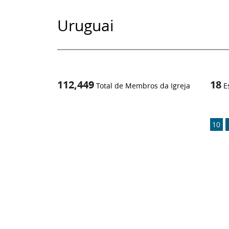
Uruguai
112,449
18
Total de Membros da Igreja
E
1
/
10