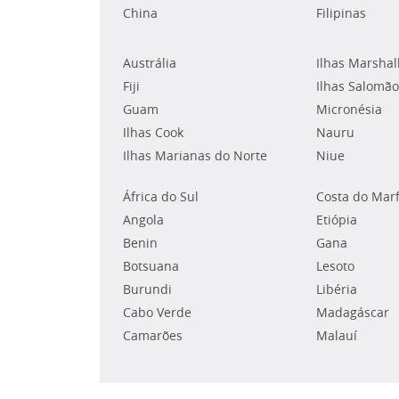
China
Filipinas
Austrália
Ilhas Marshal
Fiji
Ilhas Salomão
Guam
Micronésia
Ilhas Cook
Nauru
Ilhas Marianas do Norte
Niue
África do Sul
Costa do Mar
Angola
Etiópia
Benin
Gana
Botsuana
Lesoto
Burundi
Libéria
Cabo Verde
Madagáscar
Camarões
Malauí