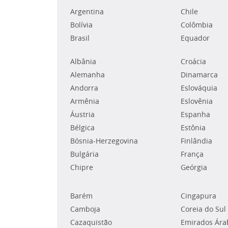
Argentina
Chile
Bolívia
Colômbia
Brasil
Equador
Albânia
Croácia
Alemanha
Dinamarca
Andorra
Eslováquia
Armênia
Eslovênia
Áustria
Espanha
Bélgica
Estônia
Bósnia-Herzegovina
Finlândia
Bulgária
França
Chipre
Geórgia
Barém
Cingapura
Camboja
Coreia do Sul
Cazaquistão
Emirados Ára