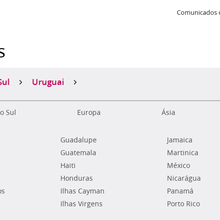
Comunicados 
s
Sul
Uruguai
o Sul
Europa
Ásia
Guadalupe
Jamaica
Guatemala
Martinica
Haiti
México
Honduras
Nicarágua
os
Ilhas Cayman
Panamá
Ilhas Virgens
Porto Rico