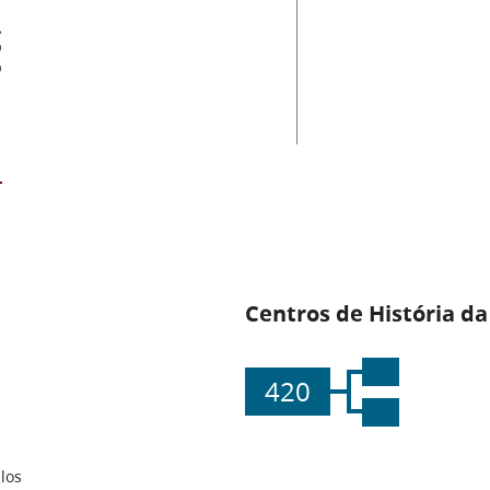
es
Centros de História da
420
los