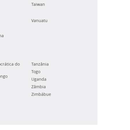
Taiwan
Vanuatu
na
crática do
Tanzânia
Togo
ongo
Uganda
Zâmbia
Zimbábue