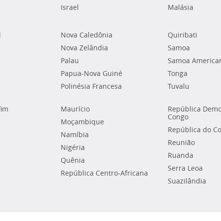
Israel
Malásia
l
Nova Caledônia
Quiribati
Nova Zelândia
Samoa
Palau
Samoa America
Papua-Nova Guiné
Tonga
Polinésia Francesa
Tuvalu
fim
Maurício
República Demo
Congo
Moçambique
República do C
Namíbia
Reunião
Nigéria
Ruanda
Quênia
Serra Leoa
República Centro-Africana
Suazilândia