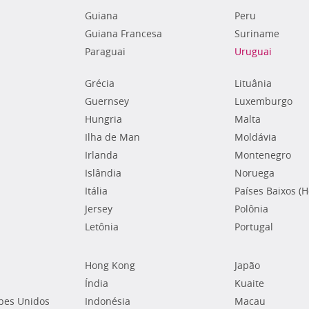
Guiana
Peru
Guiana Francesa
Suriname
Paraguai
Uruguai
Grécia
Lituânia
Guernsey
Luxemburgo
Hungria
Malta
Ilha de Man
Moldávia
Irlanda
Montenegro
Islândia
Noruega
Itália
Países Baixos (
Jersey
Polônia
Letônia
Portugal
Hong Kong
Japão
Índia
Kuaite
bes Unidos
Indonésia
Macau