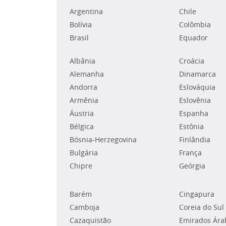
Argentina
Chile
Bolívia
Colômbia
Brasil
Equador
Albânia
Croácia
Alemanha
Dinamarca
Andorra
Eslováquia
Armênia
Eslovênia
Áustria
Espanha
Bélgica
Estônia
Bósnia-Herzegovina
Finlândia
Bulgária
França
Chipre
Geórgia
Barém
Cingapura
Camboja
Coreia do Sul
Cazaquistão
Emirados Ára