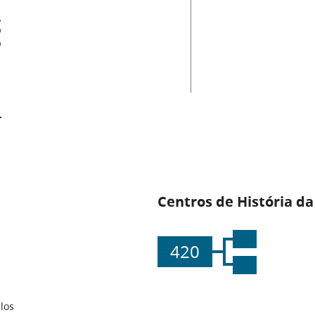
es
Centros de História da
420
los