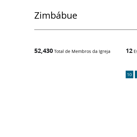
Zimbábue
52,430
12
Total de Membros da Igreja
E
1
/
10