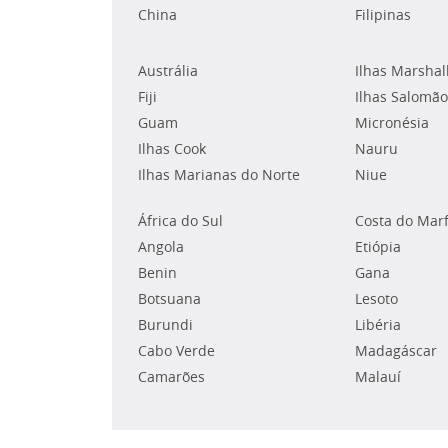
China
Filipinas
Austrália
Ilhas Marshal
Fiji
Ilhas Salomão
Guam
Micronésia
Ilhas Cook
Nauru
Ilhas Marianas do Norte
Niue
África do Sul
Costa do Mar
Angola
Etiópia
Benin
Gana
Botsuana
Lesoto
Burundi
Libéria
Cabo Verde
Madagáscar
Camarões
Malauí