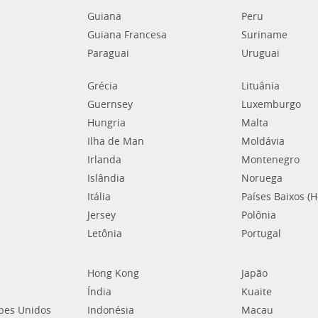
Guiana
Peru
Guiana Francesa
Suriname
Paraguai
Uruguai
Grécia
Lituânia
Guernsey
Luxemburgo
Hungria
Malta
Ilha de Man
Moldávia
Irlanda
Montenegro
Islândia
Noruega
Itália
Países Baixos (
Jersey
Polônia
Letônia
Portugal
Hong Kong
Japão
Índia
Kuaite
bes Unidos
Indonésia
Macau