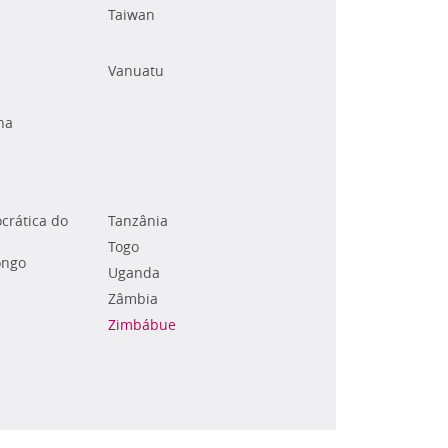
Taiwan
Vanuatu
na
crática do
Tanzânia
Togo
ongo
Uganda
Zâmbia
Zimbábue