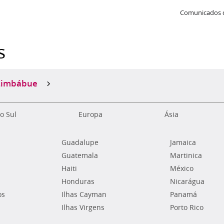
Comunicados 
s
Zimbábue
o Sul
Europa
Ásia
Guadalupe
Jamaica
Guatemala
Martinica
Haiti
México
Honduras
Nicarágua
os
Ilhas Cayman
Panamá
Ilhas Virgens
Porto Rico