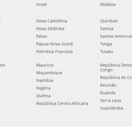
Israel
Malásia
l
Nova Caledônia
Quiribati
Nova Zelândia
Samoa
Palau
Samoa America
Papua-Nova Guiné
Tonga
Polinésia Francesa
Tuvalu
fim
Maurício
República Demo
Congo
Moçambique
República do C
Namíbia
Reunião
Nigéria
Ruanda
Quênia
Serra Leoa
República Centro-Africana
Suazilândia