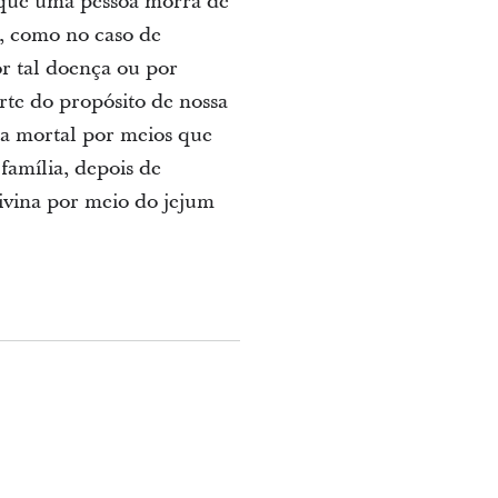
r que uma pessoa morra de
a, como no caso de
r tal doença ou por
rte do propósito de nossa
da mortal por meios que
amília, depois de
ivina por meio do jejum