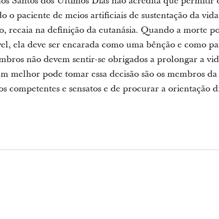
 dos Santos dos Últimos Dias não acredita que permiti
 o paciente de meios artificiais de sustentação da vid
, recaia na definição da eutanásia. Quando a morte po
ável, ela deve ser encarada como uma bênção e como pa
mbros não devem sentir-se obrigados a prolongar a vi
em melhor pode tomar essa decisão são os membros da f
s competentes e sensatos e de procurar a orientação d