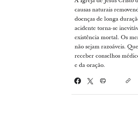
A Igreja de Jesus Cristo
causas naturais removendo
doenças de longa duração
acidente torna-se inevit
existência mortal. Os me
não sejam razoáveis. Qu
receber conselhos médico
e da oração.